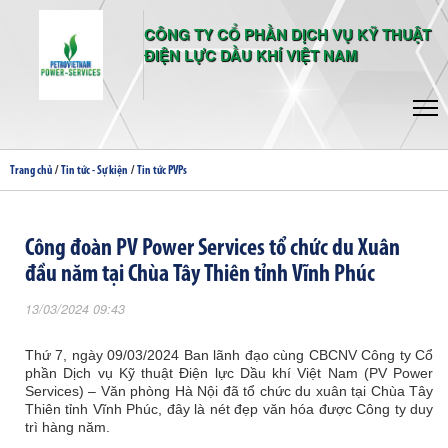
CÔNG TY CỔ PHẦN DỊCH VỤ KỸ THUẬT
ĐIỆN LỰC DẦU KHÍ VIỆT NAM
/
/
Trang chủ
Tin tức - Sự kiện
Tin tức PVPs
Công đoàn PV Power Services tổ chức du Xuân
đầu năm tại Chùa Tây Thiên tỉnh Vĩnh Phúc
13/03/2024 09:43
Thứ 7, ngày 09/03/2024 Ban lãnh đạo cùng CBCNV Công ty Cổ
phần Dịch vụ Kỹ thuật Điện lực Dầu khí Việt Nam (PV Power
Services) – Văn phòng Hà Nội đã tổ chức du xuân tại Chùa Tây
Thiên tỉnh Vĩnh Phúc, đây là nét đẹp văn hóa được Công ty duy
trì hàng năm.