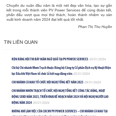
Chuyến du xuân đầu năm là một nét đẹp văn hóa, tạo sự gắn
kết trong mỗi thành viên PV Power Services để cùng đoàn kết,
phấn đấu vượt qua mọi thử thách, hoàn thành nhiệm vụ sản
xuất kinh doanh năm 2024 đạt kết quả tốt nhất.
Phan Thị Thu Huyền
TIN LIÊN QUAN
30/01/2024
RỘN RÀNG HỘI THI BÀY MÂM NGŨ QUẢ TẠI PV POWER SERVICES
Chi bộ Chi nhánh Nhơn Trạch thuộc Đảng bộ Công ty Cổ phần Dịch vụ Kỹ thuật Điện
22/01/2024
lực Dầu khí Việt Nam tổ chức Lễ kết nạp đảng viên
09/01/2024
CHI NHÁNH CÀ MAU TỔ CHỨC HỘI NGHỊ TỔNG KẾT NĂM 2023
CHI NHÁNH NHƠN TRẠCH TỔ CHỨC HỘI NGHỊ TỔNG KẾT CÔNG TÁC ĐẢNG, HOẠT
ĐỘNG SXKD NĂM 2023, TRIỂN KHAI KẾ HOẠCH NĂM 2024 VÀ HỘI NGHỊ NGƯỜI LAO
03/01/2024
ĐỘNG NĂM 2024
KHÔNG KHÍ LÀM VIỆC CỦA CBCNV PV POWER SERVICES – CHI NHÁNH CÀ MAU TẠI