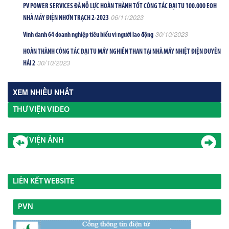
PV POWER SERVICES ĐÃ NỖ LỰC HOÀN THÀNH TỐT CÔNG TÁC ĐẠI TU 100.000 EOH
06/11/2023
NHÀ MÁY ĐIỆN NHƠN TRẠCH 2-2023
30/10/2023
Vinh danh 64 doanh nghiệp tiêu biểu vì người lao động
HOÀN THÀNH CÔNG TÁC ĐẠI TU MÁY NGHIỀN THAN TẠi NHÀ MÁY NHIỆT ĐIỆN DUYÊN
30/10/2023
HẢI 2
XEM NHIỀU NHẤT
THƯ VIỆN VIDEO
THƯ VIỆN ẢNH
LIÊN KẾT WEBSITE
PVN