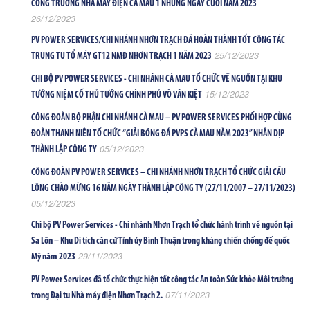
CÔNG TRƯỜNG NHÀ MÁY ĐIỆN CÀ MAU 1 NHỮNG NGÀY CUỐI NĂM 2023
26/12/2023
PV POWER SERVICES/CHI NHÁNH NHƠN TRẠCH ĐÃ HOÀN THÀNH TỐT CÔNG TÁC
25/12/2023
TRUNG TU TỔ MÁY GT12 NMĐ NHƠN TRẠCH 1 NĂM 2023
CHI BỘ PV POWER SERVICES - CHI NHÁNH CÀ MAU TỔ CHỨC VỀ NGUỒN TẠI KHU
15/12/2023
TƯỞNG NIỆM CỐ THỦ TƯỚNG CHÍNH PHỦ VÕ VĂN KIỆT
CÔNG ĐOÀN BỘ PHẬN CHI NHÁNH CÀ MAU – PV POWER SERVICES PHỐI HỢP CÙNG
ĐOÀN THANH NIÊN TỔ CHỨC “GIẢI BÓNG ĐÁ PVPS CÀ MAU NĂM 2023” NHÂN DỊP
05/12/2023
THÀNH LẬP CÔNG TY
CÔNG ĐOÀN PV POWER SERVICES – CHI NHÁNH NHƠN TRẠCH TỔ CHỨC GIẢI CẦU
LÔNG CHÀO MỪNG 16 NĂM NGÀY THÀNH LẬP CÔNG TY (27/11/2007 – 27/11/2023)
05/12/2023
Chi bộ PV Power Services - Chi nhánh Nhơn Trạch tổ chức hành trình về nguồn tại
Sa Lôn – Khu Di tích căn cứ Tỉnh ủy Bình Thuận trong kháng chiến chống đế quốc
29/11/2023
Mỹ năm 2023
PV Power Services đã tổ chức thực hiện tốt công tác An toàn Sức khỏe Môi trường
07/11/2023
trong Đại tu Nhà máy điện Nhơn Trạch 2.