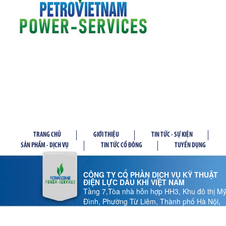
TRANG CHỦ
GIỚI THIỆU
TIN TỨC - SỰ KIỆN
SẢN PHẦM - DỊCH VỤ
TIN TỨC CỔ ĐÔNG
TUYỂN DỤNG
CÔNG TY CỔ PHẦN DỊCH VỤ KỸ THUẬT
ĐIỆN LỰC DẦU KHÍ VIỆT NAM
Tầng 7,Tòa nhà hỗn hợp HH3, Khu đô thị M
Đình, Phường Từ Liêm, Thành phố Hà Nội,
Việt Nam
Tel: 024 37 878.186 - Fax: 024 37 878.185