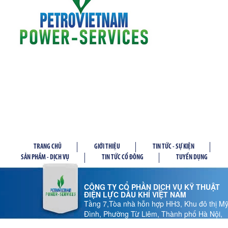
TRANG CHỦ
GIỚI THIỆU
TIN TỨC - SỰ KIỆN
SẢN PHẦM - DỊCH VỤ
TIN TỨC CỔ ĐÔNG
TUYỂN DỤNG
CÔNG TY CỔ PHẦN DỊCH VỤ KỸ THUẬT
ĐIỆN LỰC DẦU KHÍ VIỆT NAM
Tầng 7,Tòa nhà hỗn hợp HH3, Khu đô thị M
Đình, Phường Từ Liêm, Thành phố Hà Nội,
Việt Nam