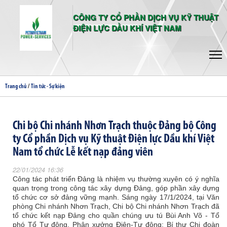
CÔNG TY CỔ PHẦN DỊCH VỤ KỸ THUẬT
ĐIỆN LỰC DẦU KHÍ VIỆT NAM
/
Trang chủ
Tin tức - Sự kiện
Chi bộ Chi nhánh Nhơn Trạch thuộc Đảng bộ Công
ty Cổ phần Dịch vụ Kỹ thuật Điện lực Dầu khí Việt
Nam tổ chức Lễ kết nạp đảng viên
22/01/2024 16:36
Công tác phát triển Đảng là nhiệm vụ thường xuyên có ý nghĩa
quan trọng trong công tác xây dựng Đảng, góp phần xây dựng
tổ chức cơ sở đảng vững mạnh. Sáng ngày 17/1/2024, tại Văn
phòng Chi nhánh Nhơn Trạch, Chi bộ Chi nhánh Nhơn Trạch đã
tổ chức kết nạp Đảng cho quần chúng ưu tú Bùi Anh Võ - Tổ
phó Tổ Tự động, Phân xưởng Điện-Tự động; Bí thư Chi đoàn