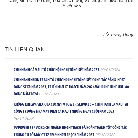
Đảng viên Chi bộ tặng hoa chúc mừng và chụp ảnh lưu niệm tại
Lễ kết nạp
Hồ Trọng Hùng
TIN LIÊN QUAN
09/01/2024
CHI NHÁNH CÀ MAU TỔ CHỨC HỘI NGHỊ TỔNG KẾT NĂM 2023
CHI NHÁNH NHƠN TRẠCH TỔ CHỨC HỘI NGHỊ TỔNG KẾT CÔNG TÁC ĐẢNG, HOẠT
ĐỘNG SXKD NĂM 2023, TRIỂN KHAI KẾ HOẠCH NĂM 2024 VÀ HỘI NGHỊ NGƯỜI LAO
03/01/2024
ĐỘNG NĂM 2024
KHÔNG KHÍ LÀM VIỆC CỦA CBCNV PV POWER SERVICES – CHI NHÁNH CÀ MAU TẠI
CÔNG TRƯỜNG NHÀ MÁY ĐIỆN CÀ MAU 1 NHỮNG NGÀY CUỐI NĂM 2023
26/12/2023
PV POWER SERVICES/CHI NHÁNH NHƠN TRẠCH ĐÃ HOÀN THÀNH TỐT CÔNG TÁC
25/12/2023
TRUNG TU TỔ MÁY GT12 NMĐ NHƠN TRẠCH 1 NĂM 2023