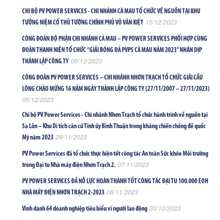
CHI BỘ PV POWER SERVICES - CHI NHÁNH CÀ MAU TỔ CHỨC VỀ NGUỒN TẠI KHU
15/12/2023
TƯỞNG NIỆM CỐ THỦ TƯỚNG CHÍNH PHỦ VÕ VĂN KIỆT
CÔNG ĐOÀN BỘ PHẬN CHI NHÁNH CÀ MAU – PV POWER SERVICES PHỐI HỢP CÙNG
ĐOÀN THANH NIÊN TỔ CHỨC “GIẢI BÓNG ĐÁ PVPS CÀ MAU NĂM 2023” NHÂN DỊP
05/12/2023
THÀNH LẬP CÔNG TY
CÔNG ĐOÀN PV POWER SERVICES – CHI NHÁNH NHƠN TRẠCH TỔ CHỨC GIẢI CẦU
LÔNG CHÀO MỪNG 16 NĂM NGÀY THÀNH LẬP CÔNG TY (27/11/2007 – 27/11/2023)
05/12/2023
Chi bộ PV Power Services - Chi nhánh Nhơn Trạch tổ chức hành trình về nguồn tại
Sa Lôn – Khu Di tích căn cứ Tỉnh ủy Bình Thuận trong kháng chiến chống đế quốc
29/11/2023
Mỹ năm 2023
PV Power Services đã tổ chức thực hiện tốt công tác An toàn Sức khỏe Môi trường
07/11/2023
trong Đại tu Nhà máy điện Nhơn Trạch 2.
PV POWER SERVICES ĐÃ NỖ LỰC HOÀN THÀNH TỐT CÔNG TÁC ĐẠI TU 100.000 EOH
06/11/2023
NHÀ MÁY ĐIỆN NHƠN TRẠCH 2-2023
30/10/2023
Vinh danh 64 doanh nghiệp tiêu biểu vì người lao động