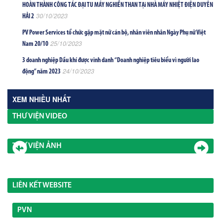
HOÀN THÀNH CÔNG TÁC ĐẠI TU MÁY NGHIỀN THAN TẠi NHÀ MÁY NHIỆT ĐIỆN DUYÊN
30/10/2023
HẢI 2
PV Power Services tổ chức gặp mặt nữ cán bộ, nhân viên nhân Ngày Phụ nữ Việt
25/10/2023
Nam 20/10
3 doanh nghiệp Dầu khí được vinh danh “Doanh nghiệp tiêu biểu vì người lao
24/10/2023
động” năm 2023
XEM NHIỀU NHẤT
THƯ VIỆN VIDEO
THƯ VIỆN ẢNH
LIÊN KẾT WEBSITE
PVN