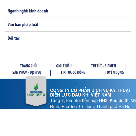
Ngành nghề kinh doanh
Văn bản pháp luật
Đối tác
TRANG CHỦ
GIỚI THIỆU
TIN TỨC - SỰ KIỆN
SẢN PHẦM - DỊCH VỤ
TIN TỨC CỔ ĐÔNG
TUYỂN DỤNG
CÔNG TY CỔ PHẦN DỊCH VỤ KỸ THUẬT
ĐIỆN LỰC DẦU KHÍ VIỆT NAM
Tầng 7,Tòa nhà hỗn hợp HH3, Khu đô thị M
Đình, Phường Từ Liêm, Thành phố Hà Nội,
Việt Nam
Tel: 024 37 878.186 - Fax: 024 37 878.185