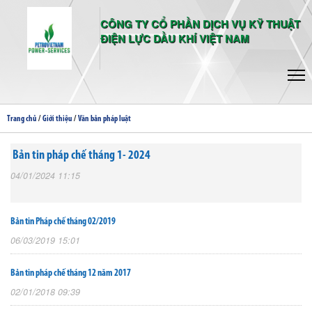
CÔNG TY CỔ PHẦN DỊCH VỤ KỸ THUẬT
ĐIỆN LỰC DẦU KHÍ VIỆT NAM
/
/
Trang chủ
Giới thiệu
Văn bản pháp luật
Bản tin pháp chế tháng 1- 2024
04/01/2024 11:15
Bản tin Pháp chế tháng 02/2019
06/03/2019 15:01
Bản tin pháp chế tháng 12 năm 2017
02/01/2018 09:39