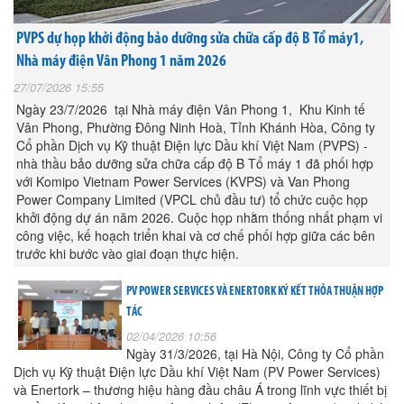
PVPS dự họp khởi động bảo dưỡng sửa chữa cấp độ B Tổ máy1,
Nhà máy điện Vân Phong 1 năm 2026
27/07/2026 15:55
Ngày 23/7/2026 tại Nhà máy điện Vân Phong 1, Khu Kinh tế
Vân Phong, Phường Đông Ninh Hoà, Tỉnh Khánh Hòa, Công ty
Cổ phần Dịch vụ Kỹ thuật Điện lực Dầu khí Việt Nam (PVPS) -
nhà thầu bảo dưỡng sửa chữa cấp độ B Tổ máy 1 đã phối hợp
với Komipo Vietnam Power Services (KVPS) và Van Phong
Power Company Limited (VPCL chủ đầu tư) tổ chức cuộc họp
khởi động dự án năm 2026. Cuộc họp nhằm thống nhất phạm vi
công việc, kế hoạch triển khai và cơ chế phối hợp giữa các bên
trước khi bước vào giai đoạn thực hiện.
PV POWER SERVICES VÀ ENERTORK KÝ KẾT THỎA THUẬN HỢP
TÁC
02/04/2026 10:56
Ngày 31/3/2026, tại Hà Nội, Công ty Cổ phần
Dịch vụ Kỹ thuật Điện lực Dầu khí Việt Nam (PV Power Services)
và Enertork – thương hiệu hàng đầu châu Á trong lĩnh vực thiết bị