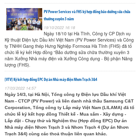
PV Power Services và FHS ký hợp đồng bảo dưỡng sửa chữa
thường xuyên 3 năm
19/10/2022 16:18
Ngày 18/10 tại Hà Tĩnh, Công ty CP Dịch vụ
Kỹ thuật Điện lực Dầu khí Việt Nam (PV Power Services) và Công
ty TNHH Gang thép Hưng Nghiệp Formosa Hà Tĩnh (FHS) đã tổ
chức lễ ký kết Hợp đồng “Bảo dưỡng sửa chữa thường xuyên 3
năm Xưởng Nhà máy điện và Xưởng Công dụng - Bộ phận Năng
lượng (FHS).
[VTV] Ký kết hợp đồng EPC Dự án Nhà máy điện Nhơn Trạch 3&4
17/03/2022 14:57
Ngày 14/3, tại Hà Nội, Tổng công ty Điện lực Dầu khí Việt
Nam - CTCP (PV Power) và liên danh nhà thầu Samsung C&T
Corporation, Tổng công ty Lắp máy Việt Nam (LILAMA) đã tổ
chức lễ ký kết hợp đồng Thiết kế - Mua sắm - Xây dựng -
Lắp đặt - Chạy thử và Nghiệm thu (Hợp đồng EPC) Dự án
Nhà máy điện Nhơn Trạch 3 và Nhơn Trạch 4 (Dự án Nhơn
Trạch 3&4) cùng các thoả thuận liên quan khác.