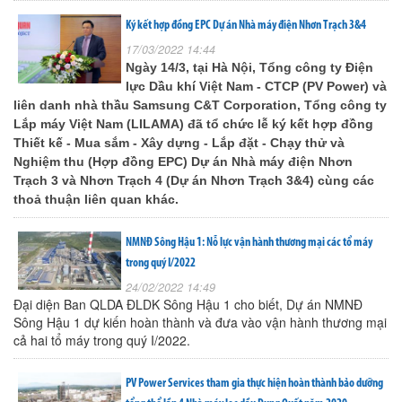
Ký kết hợp đồng EPC Dự án Nhà máy điện Nhơn Trạch 3&4
17/03/2022 14:44
Ngày 14/3, tại Hà Nội, Tổng công ty Điện
lực Dầu khí Việt Nam - CTCP (PV Power) và
liên danh nhà thầu Samsung C&T Corporation, Tổng công ty
Lắp máy Việt Nam (LILAMA) đã tổ chức lễ ký kết hợp đồng
Thiết kế - Mua sắm - Xây dựng - Lắp đặt - Chạy thử và
Nghiệm thu (Hợp đồng EPC) Dự án Nhà máy điện Nhơn
Trạch 3 và Nhơn Trạch 4 (Dự án Nhơn Trạch 3&4) cùng các
thoả thuận liên quan khác.
NMNĐ Sông Hậu 1: Nỗ lực vận hành thương mại các tổ máy
trong quý I/2022
24/02/2022 14:49
Đại diện Ban QLDA ĐLDK Sông Hậu 1 cho biết, Dự án NMNĐ
Sông Hậu 1 dự kiến hoàn thành và đưa vào vận hành thương mại
cả hai tổ máy trong quý I/2022.
PV Power Services tham gia thực hiện hoàn thành bảo dưỡng