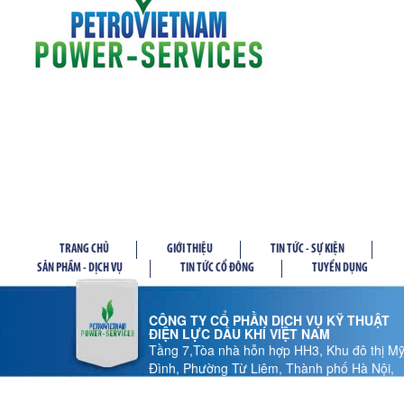
TRANG CHỦ
GIỚI THIỆU
TIN TỨC - SỰ KIỆN
SẢN PHẦM - DỊCH VỤ
TIN TỨC CỔ ĐÔNG
TUYỂN DỤNG
CÔNG TY CỔ PHẦN DỊCH VỤ KỸ THUẬT
ĐIỆN LỰC DẦU KHÍ VIỆT NAM
Tầng 7,Tòa nhà hỗn hợp HH3, Khu đô thị M
Đình, Phường Từ Liêm, Thành phố Hà Nội,
Việt Nam