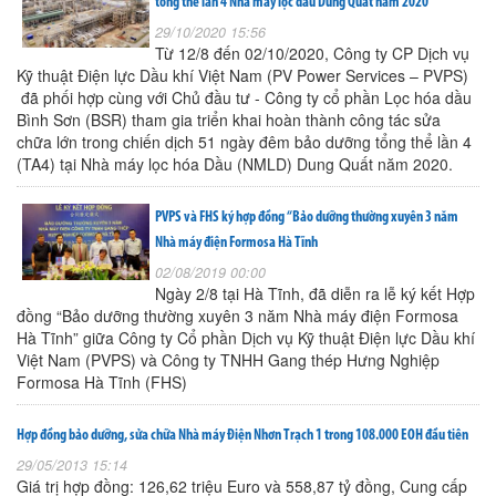
tổng thể lần 4 Nhà máy lọc dầu Dung Quất năm 2020
29/10/2020 15:56
Từ 12/8 đến 02/10/2020, Công ty CP Dịch vụ
Kỹ thuật Điện lực Dầu khí Việt Nam (PV Power Services – PVPS)
đã phối hợp cùng với Chủ đầu tư - Công ty cổ phần Lọc hóa dầu
Bình Sơn (BSR) tham gia triển khai hoàn thành công tác sửa
chữa lớn trong chiến dịch 51 ngày đêm bảo dưỡng tổng thể lần 4
(TA4) tại Nhà máy lọc hóa Dầu (NMLD) Dung Quất năm 2020.
PVPS và FHS ký hợp đồng “Bảo dưỡng thường xuyên 3 năm
Nhà máy điện Formosa Hà Tĩnh
02/08/2019 00:00
Ngày 2/8 tại Hà Tĩnh, đã diễn ra lễ ký kết Hợp
đồng “Bảo dưỡng thường xuyên 3 năm Nhà máy điện Formosa
Hà Tĩnh” giữa Công ty Cổ phần Dịch vụ Kỹ thuật Điện lực Dầu khí
Việt Nam (PVPS) và Công ty TNHH Gang thép Hưng Nghiệp
Formosa Hà Tĩnh (FHS)
Hợp đồng bảo dưỡng, sửa chữa Nhà máy Điện Nhơn Trạch 1 trong 108.000 EOH đầu tiên
29/05/2013 15:14
Giá trị hợp đồng: 126,62 triệu Euro và 558,87 tỷ đồng, Cung cấp