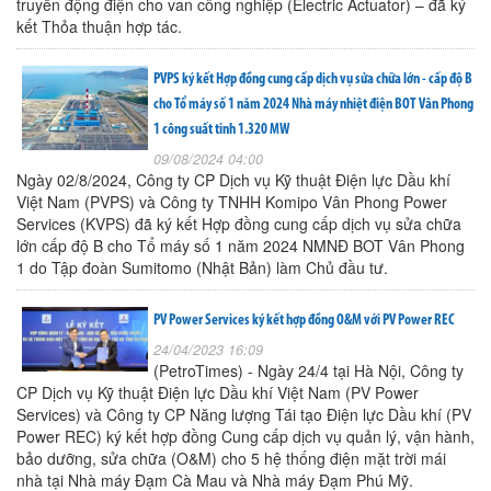
truyền động điện cho van công nghiệp (Electric Actuator) – đã ký
kết Thỏa thuận hợp tác.
PVPS ký kết Hợp đồng cung cấp dịch vụ sửa chữa lớn - cấp độ B
cho Tổ máy số 1 năm 2024 Nhà máy nhiệt điện BOT Vân Phong
1 công suất tinh 1.320 MW
09/08/2024 04:00
Ngày 02/8/2024, Công ty CP Dịch vụ Kỹ thuật Điện lực Dầu khí
Việt Nam (PVPS) và Công ty TNHH Komipo Vân Phong Power
Services (KVPS) đã ký kết Hợp đồng cung cấp dịch vụ sửa chữa
lớn cấp độ B cho Tổ máy số 1 năm 2024 NMNĐ BOT Vân Phong
1 do Tập đoàn Sumitomo (Nhật Bản) làm Chủ đầu tư.
PV Power Services ký kết hợp đồng O&M với PV Power REC
24/04/2023 16:09
(PetroTimes) - Ngày 24/4 tại Hà Nội, Công ty
CP Dịch vụ Kỹ thuật Điện lực Dầu khí Việt Nam (PV Power
Services) và Công ty CP Năng lượng Tái tạo Điện lực Dầu khí (PV
Power REC) ký kết hợp đồng Cung cấp dịch vụ quản lý, vận hành,
bảo dưỡng, sửa chữa (O&M) cho 5 hệ thống điện mặt trời mái
nhà tại Nhà máy Đạm Cà Mau và Nhà máy Đạm Phú Mỹ.