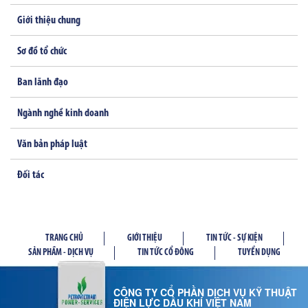
Giới thiệu chung
Sơ đồ tổ chức
Ban lãnh đạo
Ngành nghề kinh doanh
Văn bản pháp luật
Đối tác
TRANG CHỦ
GIỚI THIỆU
TIN TỨC - SỰ KIỆN
SẢN PHẦM - DỊCH VỤ
TIN TỨC CỔ ĐÔNG
TUYỂN DỤNG
CÔNG TY CỔ PHẦN DỊCH VỤ KỸ THUẬT
ĐIỆN LỰC DẦU KHÍ VIỆT NAM