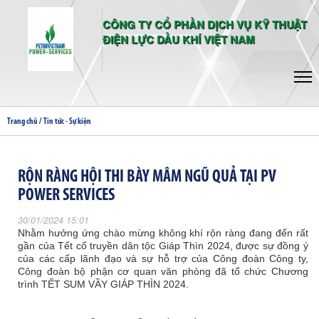
CÔNG TY CỔ PHẦN DỊCH VỤ KỸ THUẬT
ĐIỆN LỰC DẦU KHÍ VIỆT NAM
/
Trang chủ
Tin tức - Sự kiện
RỘN RÀNG HỘI THI BÀY MÂM NGŨ QUẢ TẠI PV
POWER SERVICES
30/01/2024 15:01
Nhằm hưởng ứng chào mừng không khí rộn ràng đang đến rất
gần của Tết cổ truyền dân tộc Giáp Thìn 2024, được sự đồng ý
của các cấp lãnh đạo và sự hỗ trợ của Công đoàn Công ty,
Công đoàn bộ phận cơ quan văn phòng đã tổ chức Chương
trình TẾT SUM VẦY GIÁP THÌN 2024.