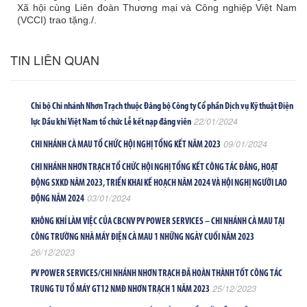
Xã hội cùng Liên đoàn Thương mại và Công nghiệp Việt Nam
(VCCI) trao tặng./.
TIN LIÊN QUAN
Chi bộ Chi nhánh Nhơn Trạch thuộc Đảng bộ Công ty Cổ phần Dịch vụ Kỹ thuật Điện
22/01/2024
lực Dầu khí Việt Nam tổ chức Lễ kết nạp đảng viên
09/01/2024
CHI NHÁNH CÀ MAU TỔ CHỨC HỘI NGHỊ TỔNG KẾT NĂM 2023
CHI NHÁNH NHƠN TRẠCH TỔ CHỨC HỘI NGHỊ TỔNG KẾT CÔNG TÁC ĐẢNG, HOẠT
ĐỘNG SXKD NĂM 2023, TRIỂN KHAI KẾ HOẠCH NĂM 2024 VÀ HỘI NGHỊ NGƯỜI LAO
03/01/2024
ĐỘNG NĂM 2024
KHÔNG KHÍ LÀM VIỆC CỦA CBCNV PV POWER SERVICES – CHI NHÁNH CÀ MAU TẠI
CÔNG TRƯỜNG NHÀ MÁY ĐIỆN CÀ MAU 1 NHỮNG NGÀY CUỐI NĂM 2023
26/12/2023
PV POWER SERVICES/CHI NHÁNH NHƠN TRẠCH ĐÃ HOÀN THÀNH TỐT CÔNG TÁC
25/12/2023
TRUNG TU TỔ MÁY GT12 NMĐ NHƠN TRẠCH 1 NĂM 2023