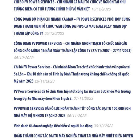
CHI BỘ PV POWER SERVICES - CHI NHÁNH CÀ MAU TỔ CHỨC VỀ NGUỒN TẠI KHU
15/12/2023
TƯỞNG NIỆM CỐ THỦ TƯỚNG CHÍNH PHỦ VÕ VĂN KIỆT
CÔNG ĐOÀN BỘ PHẬN CHI NHÁNH CÀ MAU – PV POWER SERVICES PHỐI HỢP CÙNG
ĐOÀN THANH NIÊN TỔ CHỨC “GIẢI BÓNG ĐÁ PVPS CÀ MAU NĂM 2023” NHÂN DỊP
05/12/2023
THÀNH LẬP CÔNG TY
CÔNG ĐOÀN PV POWER SERVICES – CHI NHÁNH NHƠN TRẠCH TỔ CHỨC GIẢI CẦU
LÔNG CHÀO MỪNG 16 NĂM NGÀY THÀNH LẬP CÔNG TY (27/11/2007 – 27/11/2023)
05/12/2023
Chi bộ PV Power Services - Chi nhánh Nhơn Trạch tổ chức hành trình về nguồn tại
Sa Lôn – Khu Di tích căn cứ Tỉnh ủy Bình Thuận trong kháng chiến chống đế quốc
29/11/2023
Mỹ năm 2023
PV Power Services đã tổ chức thực hiện tốt công tác An toàn Sức khỏe Môi trường
07/11/2023
trong Đại tu Nhà máy điện Nhơn Trạch 2.
PV POWER SERVICES ĐÃ NỖ LỰC HOÀN THÀNH TỐT CÔNG TÁC ĐẠI TU 100.000 EOH
06/11/2023
NHÀ MÁY ĐIỆN NHƠN TRẠCH 2-2023
30/10/2023
Vinh danh 64 doanh nghiệp tiêu biểu vì người lao động
HOÀN THÀNH CÔNG TÁC ĐẠI TU MÁY NGHIỀN THAN TẠi NHÀ MÁY NHIỆT ĐIỆN DUYÊN