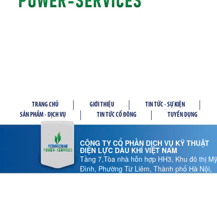
TRANG CHỦ
GIỚI THIỆU
TIN TỨC - SỰ KIỆN
SẢN PHẦM - DỊCH VỤ
TIN TỨC CỔ ĐÔNG
TUYỂN DỤNG
CÔNG TY CỔ PHẦN DỊCH VỤ KỸ THUẬT
ĐIỆN LỰC DẦU KHÍ VIỆT NAM
Tầng 7,Tòa nhà hỗn hợp HH3, Khu đô thị M
Đình, Phường Từ Liêm, Thành phố Hà Nội,
Việt Nam
Tel: 024 37 878.186 - Fax: 024 37 878.185