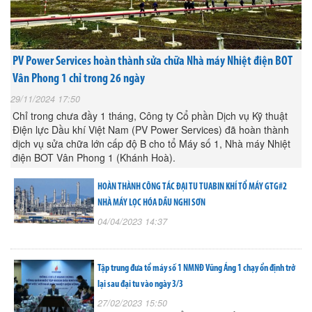
PV Power Services hoàn thành sửa chữa Nhà máy Nhiệt điện BOT
Vân Phong 1 chỉ trong 26 ngày
29/11/2024 17:50
Chỉ trong chưa đầy 1 tháng, Công ty Cổ phần Dịch vụ Kỹ thuật
Điện lực Dầu khí Việt Nam (PV Power Services) đã hoàn thành
dịch vụ sửa chữa lớn cấp độ B cho tổ Máy số 1, Nhà máy Nhiệt
điện BOT Vân Phong 1 (Khánh Hoà).
HOÀN THÀNH CÔNG TÁC ĐẠI TU TUABIN KHÍ TỔ MÁY GTG#2
NHÀ MÁY LỌC HÓA DẦU NGHI SƠN
04/04/2023 14:37
Tập trung đưa tổ máy số 1 NMNĐ Vũng Áng 1 chạy ổn định trở
lại sau đại tu vào ngày 3/3
27/02/2023 15:50