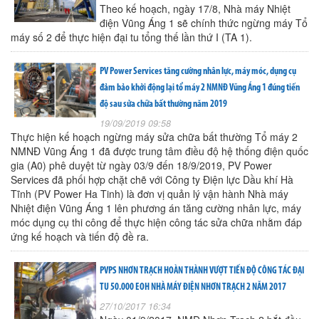
Theo kế hoạch, ngày 17/8, Nhà máy Nhiệt
điện Vũng Áng 1 sẽ chính thức ngừng máy Tổ
máy số 2 để thực hiện đại tu tổng thế lần thứ I (TA 1).
PV Power Services tăng cường nhân lực, máy móc, dụng cụ
đảm bảo khởi động lại tổ máy 2 NMNĐ Vũng Áng 1 đúng tiến
độ sau sửa chữa bất thường năm 2019
19/09/2019 09:58
Thực hiện kế hoạch ngừng máy sửa chữa bất thường Tổ máy 2
NMNĐ Vũng Áng 1 đã được trung tâm điều độ hệ thống điện quốc
gia (A0) phê duyệt từ ngày 03/9 đến 18/9/2019, PV Power
Services đã phối hợp chặt chẽ với Công ty Điện lực Dầu khí Hà
Tĩnh (PV Power Ha Tinh) là đơn vị quản lý vận hành Nhà máy
Nhiệt điện Vũng Áng 1 lên phương án tăng cường nhân lực, máy
móc dụng cụ thi công để thực hiện công tác sửa chữa nhằm đáp
ứng kế hoạch và tiến độ đề ra.
PVPS NHƠN TRẠCH HOÀN THÀNH VƯỢT TIẾN ĐỘ CÔNG TÁC ĐẠI
TU 50.000 EOH NHÀ MÁY ĐIỆN NHƠN TRẠCH 2 NĂM 2017
27/10/2017 16:34