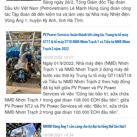
Sáng ngày 26/2, Tổng Giám đốc Tập đoàn
Dầu khí Việt Nam (Petrovietnam) Lê Mạnh Hùng cùng đoàn công
tác Tập đoàn đã đến kiểm tra và làm việc tại Nhà máy Nhiệt điện
Vũng Áng 1, huyện Kỳ Anh, tỉnh Hà Tĩnh.
PV Power Services hoàn thành tốt công tác Trung tu tổ máy
GT11 & tổ máy ST18 NMĐ Nhơn Trạch 1 và Tiểu tu NMĐ Nhơn
Trạch 2 năm 2022
19/09/2022 15:27
Ngày 01/9/2022, Nhà máy điện (NMĐ) Nhơn
Trạch 1 và NMĐ Nhơn Trạch 2 dừng máy để
bước vào thời kỳ Trung tu tổ máy GT11&ST18
và Tiểu tu NMĐ Nhơn Trạch 2 theo hợp đồng
đã ký kết giữa PV Power và PV Power
Services về việc “Công tác bảo trì, sửa chữa
NMĐ Nhơn Trạch 1 trong giai đoạn 108.000 EOH đầu tiên”; giữa
PV Power NT2 và PV Power Services về việc “Bảo trì, sửa chữa
NMĐ Nhơn Trạch 2 trong giai đoạn 100.000 EOH đầu tiên”.
NMNĐ Vũng Áng 1 sẵn sàng cho kỳ đại tu tổng thể lần thứ I
18/08/2021 14:34