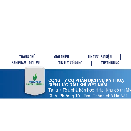
TRANG CHỦ
GIỚI THIỆU
TIN TỨC - SỰ KIỆN
SẢN PHẦM - DỊCH VỤ
TIN TỨC CỔ ĐÔNG
TUYỂN DỤNG
CÔNG TY CỔ PHẦN DỊCH VỤ KỸ THUẬT
ĐIỆN LỰC DẦU KHÍ VIỆT NAM
Tầng 7,Tòa nhà hỗn hợp HH3, Khu đô thị M
Đình, Phường Từ Liêm, Thành phố Hà Nội,
Việt Nam
Tel: 024 37 878.186 - Fax: 024 37 878.185