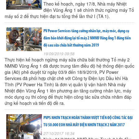
Theo kế hoạch, ngày 17/8, Nhà máy Nhiệt
điện Vũng Áng 1 sẽ chính thức ngừng máy Tổ
máy số 2 để thực hiện đại tu tổng thế lần thứ I (TA 1).
PV Power Services tăng cường nhân lực, máy móc, dụng cụ
đảm bảo khởi động lại tổ máy 2 NMNĐ Vũng Áng 1 đúng tiến
độ sau sửa chữa bất thường năm 2019
19/09/2019 09:58
Thực hiện kế hoạch ngừng máy sửa chữa bất thường Tổ máy 2
NMNĐ Vũng Áng 1 đã được trung tâm điều độ hệ thống điện quốc
gia (A0) phê duyệt từ ngày 03/9 đến 18/9/2019, PV Power
Services đã phối hợp chặt chẽ với Công ty Điện lực Dầu khí Hà
Tĩnh (PV Power Ha Tinh) là đơn vị quản lý vận hành Nhà máy
Nhiệt điện Vũng Áng 1 lên phương án tăng cường nhân lực, máy
móc dụng cụ thi công để thực hiện công tác sửa chữa nhằm đáp
ứng kế hoạch và tiến độ đề ra.
PVPS NHƠN TRẠCH HOÀN THÀNH VƯỢT TIẾN ĐỘ CÔNG TÁC ĐẠI
TU 50.000 EOH NHÀ MÁY ĐIỆN NHƠN TRẠCH 2 NĂM 2017
27/10/2017 16:34