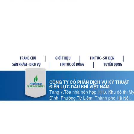
TRANG CHỦ
GIỚI THIỆU
TIN TỨC - SỰ KIỆN
SẢN PHẦM - DỊCH VỤ
TIN TỨC CỔ ĐÔNG
TUYỂN DỤNG
CÔNG TY CỔ PHẦN DỊCH VỤ KỸ THUẬT
ĐIỆN LỰC DẦU KHÍ VIỆT NAM
Tầng 7,Tòa nhà hỗn hợp HH3, Khu đô thị M
Đình, Phường Từ Liêm, Thành phố Hà Nội,
Việt Nam
Tel: 024 37 878.186 - Fax: 024 37 878.185