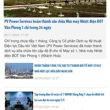
PV Power Services hoàn thành sửa chữa Nhà máy Nhiệt điện BOT
Vân Phong 1 chỉ trong 26 ngày
29/11/2024 17:50
Chỉ trong chưa đầy 1 tháng, Công ty Cổ phần Dịch vụ Kỹ thuật
Điện lực Dầu khí Việt Nam (PV Power Services) đã hoàn thành
dịch vụ sửa chữa lớn cấp độ B cho tổ Máy số 1, Nhà máy Nhiệt
điện BOT Vân Phong 1 (Khánh Hoà).
HOÀN THÀNH CÔNG TÁC ĐẠI TU TUABIN KHÍ TỔ MÁY GTG#2
NHÀ MÁY LỌC HÓA DẦU NGHI SƠN
04/04/2023 14:37
Tập trung đưa tổ máy số 1 NMNĐ Vũng Áng 1 chạy ổn định trở
lại sau đại tu vào ngày 3/3
27/02/2023 15:50