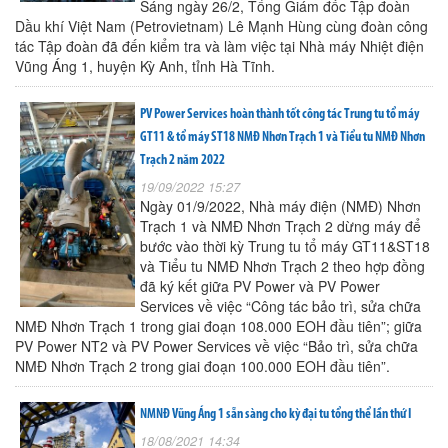
Sáng ngày 26/2, Tổng Giám đốc Tập đoàn
Dầu khí Việt Nam (Petrovietnam) Lê Mạnh Hùng cùng đoàn công
tác Tập đoàn đã đến kiểm tra và làm việc tại Nhà máy Nhiệt điện
Vũng Áng 1, huyện Kỳ Anh, tỉnh Hà Tĩnh.
PV Power Services hoàn thành tốt công tác Trung tu tổ máy
GT11 & tổ máy ST18 NMĐ Nhơn Trạch 1 và Tiểu tu NMĐ Nhơn
Trạch 2 năm 2022
19/09/2022 15:27
Ngày 01/9/2022, Nhà máy điện (NMĐ) Nhơn
Trạch 1 và NMĐ Nhơn Trạch 2 dừng máy để
bước vào thời kỳ Trung tu tổ máy GT11&ST18
và Tiểu tu NMĐ Nhơn Trạch 2 theo hợp đồng
đã ký kết giữa PV Power và PV Power
Services về việc “Công tác bảo trì, sửa chữa
NMĐ Nhơn Trạch 1 trong giai đoạn 108.000 EOH đầu tiên”; giữa
PV Power NT2 và PV Power Services về việc “Bảo trì, sửa chữa
NMĐ Nhơn Trạch 2 trong giai đoạn 100.000 EOH đầu tiên”.
NMNĐ Vũng Áng 1 sẵn sàng cho kỳ đại tu tổng thể lần thứ I
18/08/2021 14:34