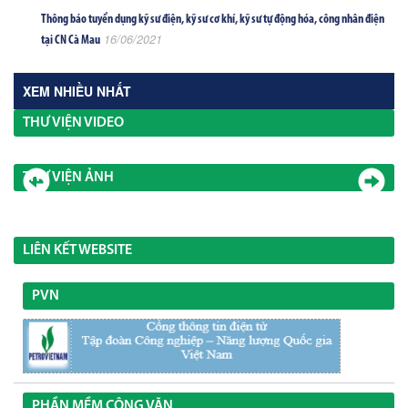
Thông báo tuyển dụng kỹ sư điện, kỹ sư cơ khí, kỹ sư tự động hóa, công nhân điện
16/06/2021
tại CN Cà Mau
XEM NHIỀU NHẤT
THƯ VIỆN VIDEO
THƯ VIỆN ẢNH
LIÊN KẾT WEBSITE
PVN
PHẦN MỀM CÔNG VĂN