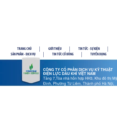
TRANG CHỦ
GIỚI THIỆU
TIN TỨC - SỰ KIỆN
SẢN PHẦM - DỊCH VỤ
TIN TỨC CỔ ĐÔNG
TUYỂN DỤNG
CÔNG TY CỔ PHẦN DỊCH VỤ KỸ THUẬT
ĐIỆN LỰC DẦU KHÍ VIỆT NAM
Tầng 7,Tòa nhà hỗn hợp HH3, Khu đô thị M
Đình, Phường Từ Liêm, Thành phố Hà Nội,
Việt Nam
Tel: 024 37 878.186 - Fax: 024 37 878.185