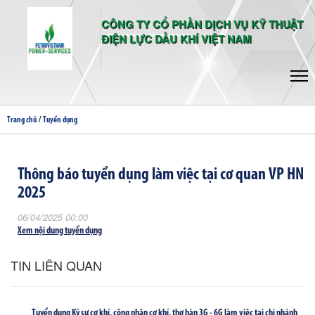
CÔNG TY CỔ PHẦN DỊCH VỤ KỸ THUẬT
ĐIỆN LỰC DẦU KHÍ VIỆT NAM
/
Trang chủ
Tuyển dụng
Thông báo tuyển dụng làm việc tại cơ quan VP HN
2025
06/04/2025 00:00
Xem nội dung tuyển dụng
TIN LIÊN QUAN
Tuyển dụng Kỹ sư cơ khí, công nhân cơ khí, thợ hàn 3G - 6G làm việc tại chi nhánh