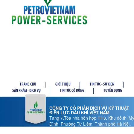
TRANG CHỦ
GIỚI THIỆU
TIN TỨC - SỰ KIỆN
SẢN PHẦM - DỊCH VỤ
TIN TỨC CỔ ĐÔNG
TUYỂN DỤNG
CÔNG TY CỔ PHẦN DỊCH VỤ KỸ THUẬT
ĐIỆN LỰC DẦU KHÍ VIỆT NAM
Tầng 7,Tòa nhà hỗn hợp HH3, Khu đô thị M
Đình, Phường Từ Liêm, Thành phố Hà Nội,
Việt Nam