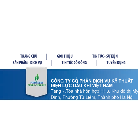
TRANG CHỦ
GIỚI THIỆU
TIN TỨC - SỰ KIỆN
SẢN PHẦM - DỊCH VỤ
TIN TỨC CỔ ĐÔNG
TUYỂN DỤNG
CÔNG TY CỔ PHẦN DỊCH VỤ KỸ THUẬT
ĐIỆN LỰC DẦU KHÍ VIỆT NAM
Tầng 7,Tòa nhà hỗn hợp HH3, Khu đô thị M
Đình, Phường Từ Liêm, Thành phố Hà Nội,
Việt Nam
Tel: 024 37 878.186 - Fax: 024 37 878.185