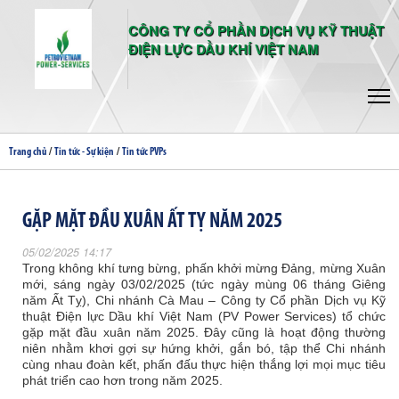
CÔNG TY CỔ PHẦN DỊCH VỤ KỸ THUẬT
ĐIỆN LỰC DẦU KHÍ VIỆT NAM
/
/
Trang chủ
Tin tức - Sự kiện
Tin tức PVPs
GẶP MẶT ĐẦU XUÂN ẤT TỴ NĂM 2025
05/02/2025 14:17
Trong không khí tưng bừng, phấn khởi mừng Đảng, mừng Xuân
mới, sáng ngày 03/02/2025 (tức ngày mùng 06 tháng Giêng
năm Ất Tỵ), Chi nhánh Cà Mau – Công ty Cổ phần Dịch vụ Kỹ
thuật Điện lực Dầu khí Việt Nam (PV Power Services) tổ chức
gặp mặt đầu xuân năm 2025. Đây cũng là hoạt động thường
niên nhằm khơi gợi sự hứng khởi, gắn bó, tập thể Chi nhánh
cùng nhau đoàn kết, phấn đấu thực hiện thắng lợi mọi mục tiêu
phát triển cao hơn trong năm 2025.