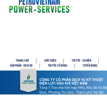
TRANG CHỦ
GIỚI THIỆU
TIN TỨC - SỰ KIỆN
SẢN PHẦM - DỊCH VỤ
TIN TỨC CỔ ĐÔNG
TUYỂN DỤNG
CÔNG TY CỔ PHẦN DỊCH VỤ KỸ THUẬT
ĐIỆN LỰC DẦU KHÍ VIỆT NAM
Tầng 7,Tòa nhà hỗn hợp HH3, Khu đô thị M
Đình, Phường Từ Liêm, Thành phố Hà Nội,
Việt Nam
Tel: 024 37 878.186 - Fax: 024 37 878.185