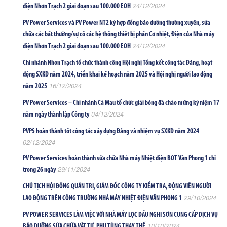
24/12/2024
điện Nhơn Trạch 2 giai đoạn sau 100.000 EOH
PV Power Services và PV Power NT2 ký hợp đồng bảo dưỡng thường xuyên, sửa
chữa các bất thường/sự cố các hệ thống thiết bị phần Cơ nhiệt, Điện của Nhà máy
24/12/2024
điện Nhơn Trạch 2 giai đoạn sau 100.000 EOH
Chi nhánh Nhơn Trạch tổ chức thành công Hội nghị Tổng kết công tác Đảng, hoạt
động SXKD năm 2024, triển khai kế hoạch năm 2025 và Hội nghị người lao động
16/12/2024
năm 2025
PV Power Services – Chi nhánh Cà Mau tổ chức giải bóng đá chào mừng kỷ niệm 17
04/12/2024
năm ngày thành lập Công ty
PVPS hoàn thành tốt công tác xây dựng Đảng và nhiệm vụ SXKD năm 2024
02/12/2024
PV Power Services hoàn thành sửa chữa Nhà máy Nhiệt điện BOT Vân Phong 1 chỉ
29/11/2024
trong 26 ngày
CHỦ TỊCH HỘI ĐỒNG QUẢN TRỊ, GIÁM ĐỐC CÔNG TY KIỂM TRA, ĐỘNG VIÊN NGƯỜI
29/10/2024
LAO ĐỘNG TRÊN CÔNG TRƯỜNG NHÀ MÁY NHIỆT ĐIỆN VÂN PHONG 1
PV POWER SERVICES LÀM VIỆC VỚI NHÀ MÁY LỌC DẦU NGHI SƠN CUNG CẤP DỊCH VỤ
10/10/2024
BẢO DƯỠNG SỬA CHỮA VẬT TƯ, PHỤ TÙNG THAY THẾ