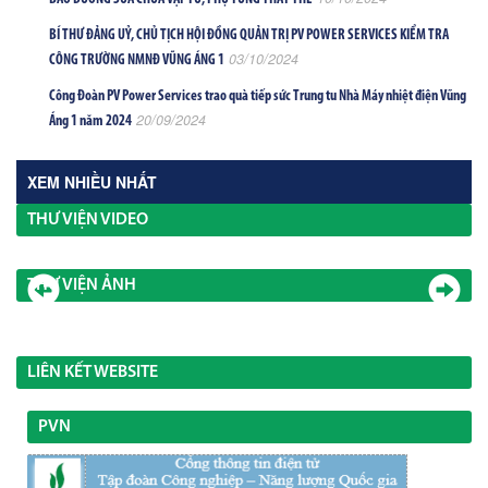
BÍ THƯ ĐẢNG UỶ, CHỦ TỊCH HỘI ĐỒNG QUẢN TRỊ PV POWER SERVICES KIỂM TRA
03/10/2024
CÔNG TRƯỜNG NMNĐ VŨNG ÁNG 1
Công Đoàn PV Power Services trao quà tiếp sức Trung tu Nhà Máy nhiệt điện Vũng
20/09/2024
Áng 1 năm 2024
XEM NHIỀU NHẤT
THƯ VIỆN VIDEO
THƯ VIỆN ẢNH
LIÊN KẾT WEBSITE
PVN