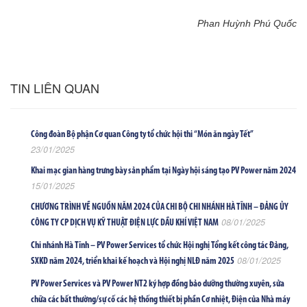
Phan Huỳnh Phú Quốc
TIN LIÊN QUAN
Công đoàn Bộ phận Cơ quan Công ty tổ chức hội thi “Món ăn ngày Tết”
23/01/2025
Khai mạc gian hàng trưng bày sản phẩm tại Ngày hội sáng tạo PV Power năm 2024
15/01/2025
CHƯƠNG TRÌNH VỀ NGUỒN NĂM 2024 CỦA CHI BỘ CHI NHÁNH HÀ TĨNH – ĐẢNG ỦY
08/01/2025
CÔNG TY CP DỊCH VỤ KỸ THUẬT ĐIỆN LỰC DẦU KHÍ VIỆT NAM
Chi nhánh Hà Tĩnh – PV Power Services tổ chức Hội nghị Tổng kết công tác Đảng,
08/01/2025
SXKD năm 2024, triển khai kế hoạch và Hội nghị NLĐ năm 2025
PV Power Services và PV Power NT2 ký hợp đồng bảo dưỡng thường xuyên, sửa
chữa các bất thường/sự cố các hệ thống thiết bị phần Cơ nhiệt, Điện của Nhà máy