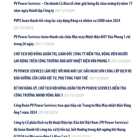
PV Power Services – Chi nhánh Cà Mau tổ chức giải bóng đá chào mừng kỷ niệm 17
04/12/2024
năm ngày thành lập Công ty
PVPS hoàn thành tốt công tác xây dựng Đảng và nhiệm vụ SXKD năm 2024
02/12/2024
PV Power Services hoàn thành sửa chữa Nhà máy Nhiệt điện BOT Vân Phong 1 chỉ
29/11/2024
trong 26 ngày
CHỦ TỊCH HỘI ĐỒNG QUẢN TRỊ, GIÁM ĐỐC CÔNG TY KIỂM TRA, ĐỘNG VIÊN NGƯỜI
29/10/2024
LAO ĐỘNG TRÊN CÔNG TRƯỜNG NHÀ MÁY NHIỆT ĐIỆN VÂN PHONG 1
PV POWER SERVICES LÀM VIỆC VỚI NHÀ MÁY LỌC DẦU NGHI SƠN CUNG CẤP DỊCH VỤ
10/10/2024
BẢO DƯỠNG SỬA CHỮA VẬT TƯ, PHỤ TÙNG THAY THẾ
BÍ THƯ ĐẢNG UỶ, CHỦ TỊCH HỘI ĐỒNG QUẢN TRỊ PV POWER SERVICES KIỂM TRA
03/10/2024
CÔNG TRƯỜNG NMNĐ VŨNG ÁNG 1
Công Đoàn PV Power Services trao quà tiếp sức Trung tu Nhà Máy nhiệt điện Vũng
20/09/2024
Áng 1 năm 2024
Công ty Cổ phần Dịch vụ Kỹ thuật Điện lực Dầu khí Việt Nam (PV Power Services)
đã hoàn thành tốt công tác xử lý tồn tại, bất thường trong đợt ngừng khí tháng
19/09/2024
8/2024 tại Nhà máy điện Cà Mau 1 và 2