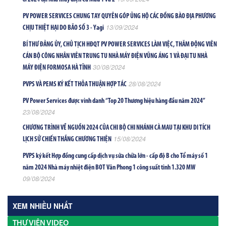
PV POWER SERVICES CHUNG TAY QUYÊN GÓP ỦNG HỘ CÁC ĐỒNG BÀO ĐỊA PHƯƠNG
13/09/2024
CHỊU THIỆT HẠI DO BÃO SỐ 3 - Yagi
BÍ THƯ ĐẢNG ỦY, CHỦ TỊCH HĐQT PV POWER SERVICES LÀM VIỆC, THĂM ĐỘNG VIÊN
CÁN BỘ CÔNG NHÂN VIÊN TRUNG TU NHÀ MÁY ĐIỆN VŨNG ÁNG 1 VÀ ĐẠI TU NHÀ
30/08/2024
MÁY ĐIỆN FORMOSA HÀ TĨNH
28/08/2024
PVPS VÀ PEMS KÝ KẾT THỎA THUẬN HỢP TÁC
PV Power Services được vinh danh “Top 20 Thương hiệu hàng đầu năm 2024”
23/08/2024
CHƯƠNG TRÌNH VỀ NGUỒN 2024 CỦA CHI BỘ CHI NHÁNH CÀ MAU TẠI KHU DI TÍCH
15/08/2024
LỊCH SỬ CHIẾN THẮNG CHƯƠNG THIỆN
PVPS ký kết Hợp đồng cung cấp dịch vụ sửa chữa lớn - cấp độ B cho Tổ máy số 1
năm 2024 Nhà máy nhiệt điện BOT Vân Phong 1 công suất tinh 1.320 MW
09/08/2024
XEM NHIỀU NHẤT
THƯ VIỆN VIDEO