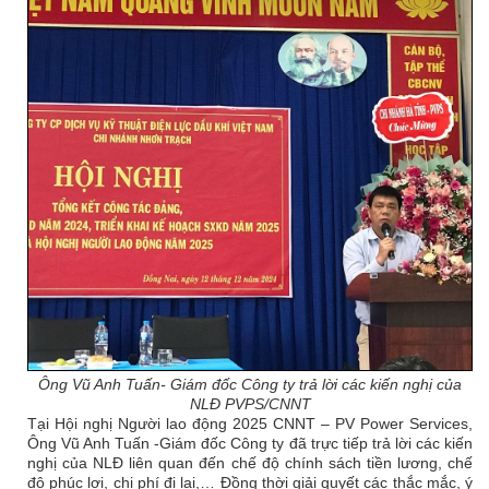
Ông Vũ Anh Tuấn- Giám đốc Công ty trả lời các kiến nghị của
NLĐ PVP
S/CNNT
Tại Hội nghị Người lao động 2025 CNNT – PV Power Services,
Ông Vũ Anh Tuấn -Giám đốc Công ty đã trực tiếp trả lời các kiến
nghị của NLĐ liên quan đến chế độ chính sách tiền lương, chế
độ phúc lợi, chi phí đi lại,… Đồng thời giải quyết các thắc mắc, ý