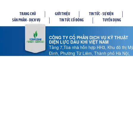
TRANG CHỦ
GIỚI THIỆU
TIN TỨC - SỰ KIỆN
SẢN PHẦM - DỊCH VỤ
TIN TỨC CỔ ĐÔNG
TUYỂN DỤNG
CÔNG TY CỔ PHẦN DỊCH VỤ KỸ THUẬT
ĐIỆN LỰC DẦU KHÍ VIỆT NAM
Tầng 7,Tòa nhà hỗn hợp HH3, Khu đô thị M
Đình, Phường Từ Liêm, Thành phố Hà Nội,
Việt Nam
Tel: 024 37 878.186 - Fax: 024 37 878.185