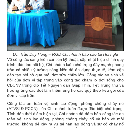
Đc. Trần Duy Hùng – P.GĐ Chi nhánh báo cáo tại Hội nghị
Về công tác sáng kiến cải tiến kỹ thuật, cập nhật hiệu chỉnh quy
trình, đào tạo nội bộ, Chi nhánh luôn chú trọng đẩy mạnh phong
trào có nhiều ý tưởng sáng kiến đã áp dụng thực tế, kèm cặp
đào tạo nội bộ qua mỗi đợt sửa chữa lớn. Công tác an sinh xã
hội của đơn vị tập trung vào công tác chăm lo đời sống cho
CBCNV trong dịp Tết Nguyên đán Giáp Thìn, Tết Trung thu và
hưởng ứng các đợt làm thêm ủng hộ các quỹ theo kêu gọi của
đơn vị cấp trên.
Công tác an toàn vệ sinh lao động, phòng chống cháy nổ
(ATVSLĐ-PCCN) của Chi nhánh luôn được đặc biệt chú trọng.
Tính đến thời điểm hiện tại, Chi nhánh đã đảm bảo công tác an
toàn vệ sinh lao động, phòng chống cháy nổ và bảo vệ môi
trường, không để xảy ra vụ tai nạn lao động và sự cố cháy nổ