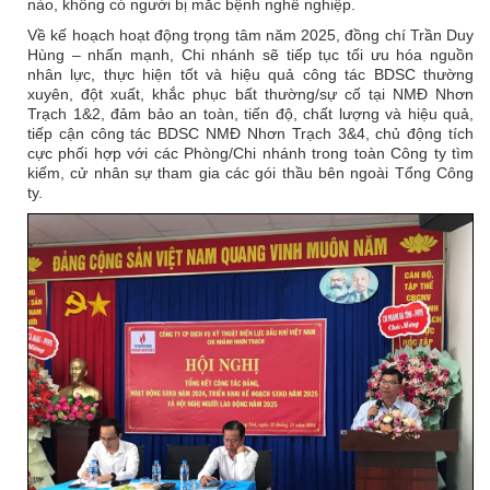
nào, không có người bị mắc bệnh nghề nghiệp.
Về kế hoạch hoạt động trọng tâm năm 2025, đồng chí Trần Duy
Hùng – nhấn mạnh, Chi nhánh sẽ tiếp tục tối ưu hóa nguồn
nhân lực, thực hiện tốt và hiệu quả công tác BDSC thường
xuyên, đột xuất, khắc phục bất thường/sự cố tại NMĐ Nhơn
Trạch 1&2, đảm bảo an toàn, tiến độ, chất lượng và hiệu quả,
tiếp cận công tác BDSC NMĐ Nhơn Trạch 3&4, chủ động tích
cực phối hợp với các Phòng/Chi nhánh trong toàn Công ty tìm
kiếm, cử nhân sự tham gia các gói thầu bên ngoài Tổng Công
ty.