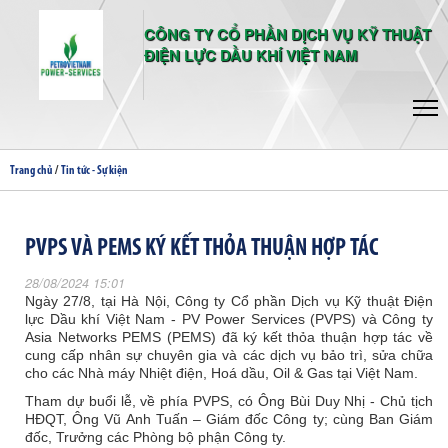
CÔNG TY CỔ PHẦN DỊCH VỤ KỸ THUẬT
ĐIỆN LỰC DẦU KHÍ VIỆT NAM
/
Trang chủ
Tin tức - Sự kiện
PVPS VÀ PEMS KÝ KẾT THỎA THUẬN HỢP TÁC
28/08/2024 15:01
Ngày 27/8, tại Hà Nội, Công ty Cổ phần Dịch vụ Kỹ thuật Điện
lực Dầu khí Việt Nam - PV Power Services (PVPS) và Công ty
Asia Networks PEMS (PEMS) đã ký kết thỏa thuận hợp tác về
cung cấp nhân sự chuyên gia và các dịch vụ bảo trì, sửa chữa
cho các Nhà máy Nhiệt điện, Hoá dầu, Oil & Gas tại Việt Nam.
Tham dự buổi lễ, về phía PVPS, có Ông Bùi Duy Nhị - Chủ tịch
HĐQT, Ông Vũ Anh Tuấn – Giám đốc Công ty; cùng Ban Giám
đốc, Trưởng các Phòng bộ phận Công ty.