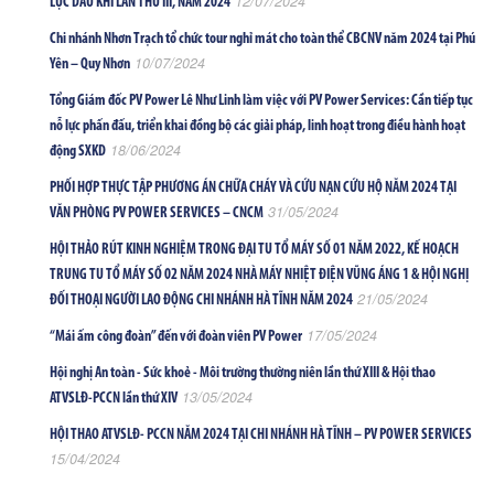
12/07/2024
LỰC DẦU KHÍ LẦN THỨ III, NĂM 2024
Chi nhánh Nhơn Trạch tổ chức tour nghỉ mát cho toàn thể CBCNV năm 2024 tại Phú
10/07/2024
Yên – Quy Nhơn
Tổng Giám đốc PV Power Lê Như Linh làm việc với PV Power Services: Cần tiếp tục
nỗ lực phấn đấu, triển khai đồng bộ các giải pháp, linh hoạt trong điều hành hoạt
18/06/2024
động SXKD
PHỐI HỢP THỰC TẬP PHƯƠNG ÁN CHỮA CHÁY VÀ CỨU NẠN CỨU HỘ NĂM 2024 TẠI
31/05/2024
VĂN PHÒNG PV POWER SERVICES – CNCM
HỘI THẢO RÚT KINH NGHIỆM TRONG ĐẠI TU TỔ MÁY SỐ 01 NĂM 2022, KẾ HOẠCH
TRUNG TU TỔ MÁY SỐ 02 NĂM 2024 NHÀ MÁY NHIỆT ĐIỆN VŨNG ÁNG 1 & HỘI NGHỊ
21/05/2024
ĐỐI THOẠI NGƯỜI LAO ĐỘNG CHI NHÁNH HÀ TĨNH NĂM 2024
17/05/2024
“Mái ấm công đoàn” đến với đoàn viên PV Power
Hội nghị An toàn - Sức khoẻ - Môi trường thường niên lần thứ XIII & Hội thao
13/05/2024
ATVSLĐ-PCCN lần thứ XIV
HỘI THAO ATVSLĐ- PCCN NĂM 2024 TẠI CHI NHÁNH HÀ TĨNH – PV POWER SERVICES
15/04/2024