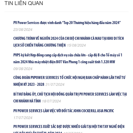
TIN LIÊN QUAN
PV Power Services được vinh danh “Top 20 Thương hiệu hàng đầu năm 2024”
23/08/2024
CHƯƠNG TRÌNH VỀ NGUỒN 2024 CỦA CHI BỘ CHI NHÁNH CÀ MAU TẠI KHU DI TÍCH
15/08/2024
LỊCH SỬ CHIẾN THẮNG CHƯƠNG THIỆN
PVPS ký kết Hợp đồng cung cấp dịch vụ sửa chữa lớn - cấp độ B cho Tổ máy số 1
năm 2024 Nhà máy nhiệt điện BOT Vân Phong 1 công suất tinh 1.320 MW
09/08/2024
CÔNG ĐOÀN PVPOWER SERVICES TỔ CHỨC HỘI NGHỊ BAN CHẤP HÀNH LẦN THỨ TƯ
31/07/2024
NHIỆM KỲ 2023 - 2028
BÍ THƯ ĐẢNG ỦY, CHỦ TỊCH HỘI ĐỒNG QUẢN TRỊ PV POWER SERVICES LÀM VIỆC TẠI
18/07/2024
CHI NHÁNH HÀ TĨNH
PV POWER SERVICES LÀM VIỆC VỚI ĐỐI TÁC JOHN COCKERILL ASIA PACIFIC
17/07/2024
PV POWER SERVICES XUẤT SẮC ĐẠT ĐƯỢC NHIỀU GIẢI TẠI HỘI THI TAY NGHỀ ĐIỆN