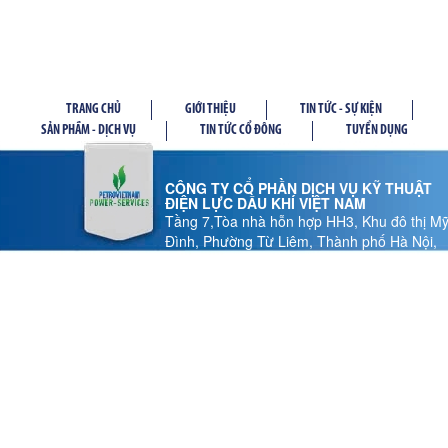
TRANG CHỦ
GIỚI THIỆU
TIN TỨC - SỰ KIỆN
SẢN PHẦM - DỊCH VỤ
TIN TỨC CỔ ĐÔNG
TUYỂN DỤNG
CÔNG TY CỔ PHẦN DỊCH VỤ KỸ THUẬT
ĐIỆN LỰC DẦU KHÍ VIỆT NAM
Tầng 7,Tòa nhà hỗn hợp HH3, Khu đô thị M
Đình, Phường Từ Liêm, Thành phố Hà Nội,
Việt Nam
Tel: 024 37 878.186 - Fax: 024 37 878.185