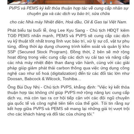
PVPS và PEMS ký kết thỏa thuận hợp tác về cung cấp nhân sự
chuyên gia và các dịch vụ bảo trì, sửa chữa
cho các Nhà máy Nhiệt điện, Hoá dầu, Oil & Gas tại Việt Nam.
Phát biểu tại buổi lễ, ông Lee Kyu Sang - Chủ tịch HĐQT kiêm
TGĐ PEMS nhấn mạnh, PEMS và PVPS sẽ cung cấp các dịch
vụ kỹ thuật tốt nhất trong lĩnh vực bảo trì, xử lý sự cố, vật tư phụ
tùng, đồng thời áp dụng chương trình kiểm soát và quản lý kho
SSP (Secured Stock Program). Đồng thời, 2 bên sẽ mở rộng
hoạt động trong việc cung cấp các dịch vụ cải tạo và nâng cấp
các nhà máy nhiệt điện than đang vận hành, cùng với các giải
pháp giúp giảm phát thải carbon thông qua việc ứng dụng công
nghệ cao như số hoá (digitalization) đến từ các đối tác lớn như
Doosan, Babcock & Wilcock, Toshiba…
Ông Bùi Duy Nhị - Chủ tịch PVPS, khẳng định: "Việc ký kết thỏa
thuận hợp tác không chỉ giúp PVPS mở rộng năng lực cung cấp
dịch vụ, mà còn tạo ra cơ hội tiếp cận với các đội ngũ chuyên
gia quốc tế và công nghệ tiên tiến của thế giới. Tôi tin rằng sự
kết hợp giữa PVPS và PEMS sẽ mang lại những giá trị vượt trội
cho các khách hàng và đối tác của chúng tôi."