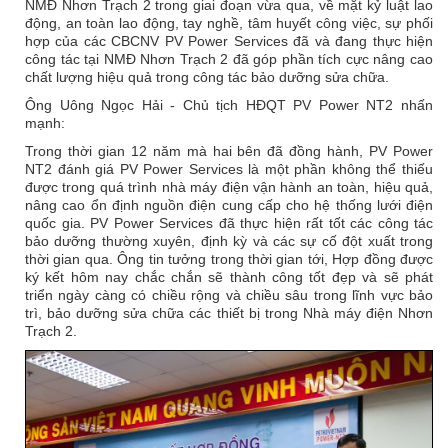
NMĐ Nhơn Trạch 2 trong giai đoạn vừa qua, về mặt kỷ luật lao
động, an toàn lao động, tay nghề, tâm huyết công việc, sự phối
hợp của các CBCNV PV Power Services đã và đang thực hiện
công tác tại NMĐ Nhơn Trạch 2 đã góp phần tích cực nâng cao
chất lượng hiệu quả trong công tác bảo dưỡng sửa chữa.
Ông Uông Ngọc Hải - Chủ tịch HĐQT PV Power NT2 nhấn
mạnh:
Trong thời gian 12 năm mà hai bên đã đồng hành, PV Power
NT2 đánh giá PV Power Services là một phần không thể thiếu
được trong quá trình nhà máy điện vận hành an toàn, hiệu quả,
nâng cao ổn định nguồn điện cung cấp cho hệ thống lưới điện
quốc gia. PV Power Services đã thực hiện rất tốt các công tác
bảo dưỡng thường xuyên, định kỳ và các sự cố đột xuất trong
thời gian qua. Ông tin tưởng trong thời gian tới, Hợp đồng được
ký kết hôm nay chắc chắn sẽ thành công tốt đẹp và sẽ phát
triển ngày càng có chiều rộng và chiều sâu trong lĩnh vực bảo
trì, bảo dưỡng sửa chữa các thiết bị trong Nhà máy điện Nhơn
Trạch 2.