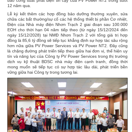
bảo công suất phát điện tin cậy của PV Power NT2 trong suốt
12 năm qua.
Lễ ký kết thêm các hợp đồng bảo dưỡng thường xuyên, sửa
chữa các bất thường/sự cố các hệ thống thiết bị phần Cơ nhiệt,
Điện của Nhà máy điện Nhơn Trạch 2 giai đoạn sau 100.000
EOH cho thời hạn 04 năm tiếp theo (từ ngày 15/12/2024 đến
ngày 15/12/2028) tại NMĐ Nhơn Trạch 2 với tổng giá trị hợp
đồng là 85,6 tỷ đồng sẽ tiếp tục khẳng định sự hợp tác sâu rộng
hơn nữa giữa PV Power Services và PV Power NT2. Đây cũng
là chặng đường phát triển tiếp theo giữa hai đơn vị, thể hiện uy
tín và năng lực của Công ty PV Power Services trong thị trường
dịch vụ kỹ thuật BDSC nhà máy điện cạnh tranh, đồng thời
mong muốn sẽ tiếp tục có sự hợp tác lâu dài, phát triển bền
vững giữa hai Công ty trong tương lai.