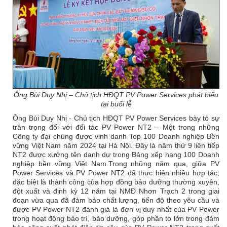
Ông Bùi Duy Nhị – Chủ tịch HĐQT PV Power Services phát biểu
tại buổi lễ
Ông Bùi Duy Nhị - Chủ tịch HĐQT PV Power Services bày tỏ sự
trân trọng đối với đối tác PV Power NT2 – Một trong những
Công ty đại chúng được vinh danh Top 100 Doanh nghiệp Bền
vững Việt Nam năm 2024 tại Hà Nội. Đây là năm thứ 9 liên tiếp
NT2 được xướng tên danh dự trong Bảng xếp hạng 100 Doanh
nghiệp bền vững Việt Nam.Trong những năm qua, giữa PV
Power Services và PV Power NT2 đã thực hiện nhiều hợp tác,
đặc biệt là thành công của hợp đồng bảo dưỡng thường xuyên,
đột xuất và định kỳ 12 năm tại NMĐ Nhơn Trạch 2 trong giai
đoạn vừa qua đã đảm bảo chất lượng, tiến độ theo yêu cầu và
được PV Power NT2 đánh giá là đơn vị duy nhất của PV Power
trong hoạt động bảo trì, bảo dưỡng, góp phần to lớn trong đảm