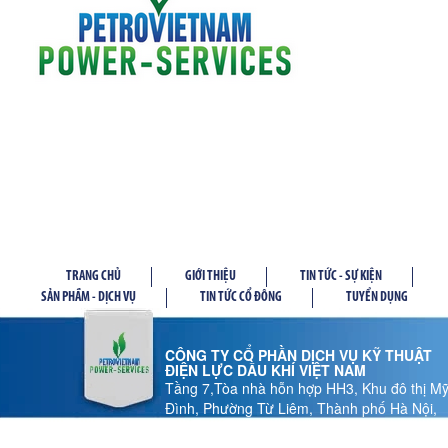
TRANG CHỦ
GIỚI THIỆU
TIN TỨC - SỰ KIỆN
SẢN PHẦM - DỊCH VỤ
TIN TỨC CỔ ĐÔNG
TUYỂN DỤNG
CÔNG TY CỔ PHẦN DỊCH VỤ KỸ THUẬT
ĐIỆN LỰC DẦU KHÍ VIỆT NAM
Tầng 7,Tòa nhà hỗn hợp HH3, Khu đô thị M
Đình, Phường Từ Liêm, Thành phố Hà Nội,
Việt Nam