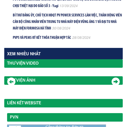
13/09/2024
CHỊU THIỆT HẠI DO BÃO SỐ 3 - Yagi
BÍ THƯ ĐẢNG ỦY, CHỦ TỊCH HĐQT PV POWER SERVICES LÀM VIỆC, THĂM ĐỘNG VIÊN
CÁN BỘ CÔNG NHÂN VIÊN TRUNG TU NHÀ MÁY ĐIỆN VŨNG ÁNG 1 VÀ ĐẠI TU NHÀ
30/08/2024
MÁY ĐIỆN FORMOSA HÀ TĨNH
28/08/2024
PVPS VÀ PEMS KÝ KẾT THỎA THUẬN HỢP TÁC
XEM NHIỀU NHẤT
THƯ VIỆN VIDEO
THƯ VIỆN ẢNH
LIÊN KẾT WEBSITE
PVN