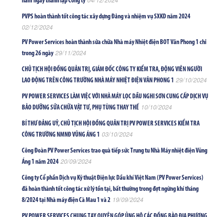
04/12/2024
năm ngày thành lập Công ty
PVPS hoàn thành tốt công tác xây dựng Đảng và nhiệm vụ SXKD năm 2024
02/12/2024
PV Power Services hoàn thành sửa chữa Nhà máy Nhiệt điện BOT Vân Phong 1 chỉ
29/11/2024
trong 26 ngày
CHỦ TỊCH HỘI ĐỒNG QUẢN TRỊ, GIÁM ĐỐC CÔNG TY KIỂM TRA, ĐỘNG VIÊN NGƯỜI
29/10/2024
LAO ĐỘNG TRÊN CÔNG TRƯỜNG NHÀ MÁY NHIỆT ĐIỆN VÂN PHONG 1
PV POWER SERVICES LÀM VIỆC VỚI NHÀ MÁY LỌC DẦU NGHI SƠN CUNG CẤP DỊCH VỤ
10/10/2024
BẢO DƯỠNG SỬA CHỮA VẬT TƯ, PHỤ TÙNG THAY THẾ
BÍ THƯ ĐẢNG UỶ, CHỦ TỊCH HỘI ĐỒNG QUẢN TRỊ PV POWER SERVICES KIỂM TRA
03/10/2024
CÔNG TRƯỜNG NMNĐ VŨNG ÁNG 1
Công Đoàn PV Power Services trao quà tiếp sức Trung tu Nhà Máy nhiệt điện Vũng
20/09/2024
Áng 1 năm 2024
Công ty Cổ phần Dịch vụ Kỹ thuật Điện lực Dầu khí Việt Nam (PV Power Services)
đã hoàn thành tốt công tác xử lý tồn tại, bất thường trong đợt ngừng khí tháng
19/09/2024
8/2024 tại Nhà máy điện Cà Mau 1 và 2
PV POWER SERVICES CHUNG TAY QUYÊN GÓP ỦNG HỘ CÁC ĐỒNG BÀO ĐỊA PHƯƠNG