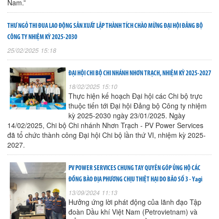
Nam.”
THƯ NGỎ THI ĐUA LAO ĐỘNG SẢN XUẤT LẬP THÀNH TÍCH CHÀO MỪNG ĐẠI HỘI ĐẢNG BỘ
CÔNG TY NHIỆM KỲ 2025-2030
25/02/2025 15:18
ĐẠI HỘI CHI BỘ CHI NHÁNH NHƠN TRẠCH, NHIỆM KỲ 2025-2027
18/02/2025 15:10
Thực hiện kế hoạch Đại hội các Chi bộ trực
thuộc tiến tới Đại hội Đảng bộ Công ty nhiệm
kỳ 2025-2030 ngày 23/01/2025. Ngày
14/02/2025, Chi bộ Chi nhánh Nhơn Trạch - PV Power Services
đã tổ chức thành công Đại hội Chi bộ lần thứ VI, nhiệm kỳ 2025-
2027.
PV POWER SERVICES CHUNG TAY QUYÊN GÓP ỦNG HỘ CÁC
ĐỒNG BÀO ĐỊA PHƯƠNG CHỊU THIỆT HẠI DO BÃO SỐ 3 - Yagi
13/09/2024 11:13
Hưởng ứng lời phát động của lãnh đạo Tập
đoàn Dầu khí Việt Nam (Petrovietnam) và