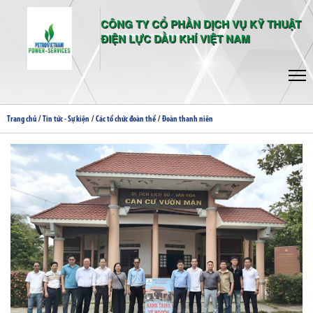
CÔNG TY CỔ PHẦN DỊCH VỤ KỸ THUẬT
ĐIỆN LỰC DẦU KHÍ VIỆT NAM
/
/
/
Trang chủ
Tin tức - Sự kiện
Các tổ chức đoàn thể
Đoàn thanh niên