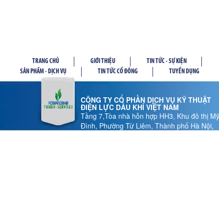
TRANG CHỦ
GIỚI THIỆU
TIN TỨC - SỰ KIỆN
SẢN PHẦM - DỊCH VỤ
TIN TỨC CỔ ĐÔNG
TUYỂN DỤNG
CÔNG TY CỔ PHẦN DỊCH VỤ KỸ THUẬT
ĐIỆN LỰC DẦU KHÍ VIỆT NAM
Tầng 7,Tòa nhà hỗn hợp HH3, Khu đô thị M
Đình, Phường Từ Liêm, Thành phố Hà Nội,
Việt Nam
Tel: 024 37 878.186 - Fax: 024 37 878.185