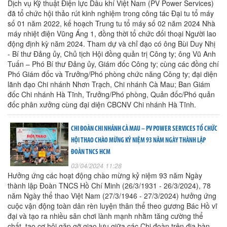
Dịch vụ Kỹ thuật Điện lực Dầu khí Việt Nam (PV Power Services)
đã tổ chức hội thảo rút kinh nghiệm trong công tác Đại tu tổ máy
số 01 năm 2022, kế hoạch Trung tu tổ máy số 02 năm 2024 Nhà
máy nhiệt điện Vũng Áng 1, đồng thời tổ chức đối thoại Người lao
động định kỳ năm 2024. Tham dự và chỉ đạo có ông Bùi Duy Nhị
- Bí thư Đảng ủy, Chủ tịch Hội đồng quản trị Công ty; ông Vũ Anh
Tuấn – Phó Bí thư Đảng ủy, Giám đốc Công ty; cùng các đồng chí
Phó Giám đốc và Trưởng/Phó phòng chức năng Công ty; đại diện
lãnh đạo Chi nhánh Nhơn Trạch, Chi nhánh Cà Mau; Ban Giám
đốc Chi nhánh Hà Tĩnh, Trưởng/Phó phòng, Quản đốc/Phó quản
đốc phân xưởng cùng đại diện CBCNV Chi nhánh Hà Tĩnh.
CHI ĐOÀN CHI NHÁNH CÀ MAU – PV POWER SERVICES TỔ CHỨC
HỘI THAO CHÀO MỪNG KỶ NIỆM 93 NĂM NGÀY THÀNH LẬP
ĐOÀN TNCS HCM
03/04/2024 11:28
Hưởng ứng các hoạt động chào mừng kỷ niệm 93 năm Ngày
thành lập Đoàn TNCS Hồ Chí Minh (26/3/1931 - 26/3/2024), 78
năm Ngày thể thao Việt Nam (27/3/1946 - 27/3/2024) hưởng ứng
cuộc vận động toàn dân rèn luyện thân thể theo gương Bác Hồ vĩ
đại và tạo ra nhiều sân chơi lành mạnh nhằm tăng cường thể
chất, tạo cơ hội gặp gỡ giao lưu giữa các Chi đoàn trên địa bàn