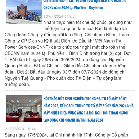
Chi nhánh Nhơn Trạch tổ chức tour nghỉ mát cho toàn thể
CBCNV năm 2024 tại Phú Yên – Quy Nhơn
10/07/2024 11:03
Nhằm thực hiện tốt chế độ phúc lợi cũng như
thể hiện sự quan tâm của Ban lãnh đạo và
Công đoàn Công ty đến người lao động. Chi nhánh Nhơn Trạch -
Công ty CP Dịch vụ Kỹ thuật Điện lực Dầu khí Việt Nam (PV
Power Services/CNNT) đã tổ chức tour nghỉ mát cho toàn thể
CBCNV năm 2024 tại Phú Yên – Bình Định trong hai (2) đợt: Đợt
1: Bắt đầu từ ngày 26/6 đến 30/6/2024 do đồng chí: Nguyễn
Quang Huân - Bí thư Chi bộ - Giám đốc Chi nhánh làm trưởng
đoàn. Đợt 2: Bắt đầu từ ngày 03/7 đến 07/7/2024 do đồng chí
Nguyễn Tuệ Quang - Phó quản đốc PX Điện – Tự động làm
trưởng đoàn.
HỘI THẢO RÚT KINH NGHIỆM TRONG ĐẠI TU TỔ MÁY SỐ 01
NĂM 2022, KẾ HOẠCH TRUNG TU TỔ MÁY SỐ 02 NĂM 2024 NHÀ
MÁY NHIỆT ĐIỆN VŨNG ÁNG 1 & HỘI NGHỊ ĐỐI THOẠI NGƯỜI
LAO ĐỘNG CHI NHÁNH HÀ TĨNH NĂM 2024
21/05/2024 16:14
Sáng ngày 17/5/2024, tại Chi nhánh Hà Tĩnh, Công ty Cổ phần