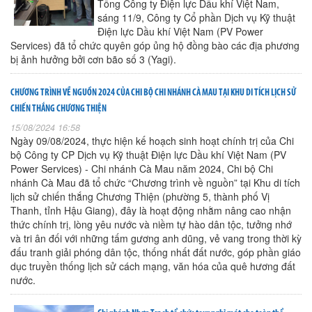
Tổng Công ty Điện lực Dầu khí Việt Nam,
sáng 11/9, Công ty Cổ phần Dịch vụ Kỹ thuật
Điện lực Dầu khí Việt Nam (PV Power
Services) đã tổ chức quyên góp ủng hộ đồng bào các địa phương
bị ảnh hưởng bởi cơn bão số 3 (Yagi).
CHƯƠNG TRÌNH VỀ NGUỒN 2024 CỦA CHI BỘ CHI NHÁNH CÀ MAU TẠI KHU DI TÍCH LỊCH SỬ
CHIẾN THẮNG CHƯƠNG THIỆN
15/08/2024 16:58
Ngày 09/08/2024, thực hiện kế hoạch sinh hoạt chính trị của Chi
bộ Công ty CP Dịch vụ Kỹ thuật Điện lực Dầu khí Việt Nam (PV
Power Services) - Chi nhánh Cà Mau năm 2024, Chi bộ Chi
nhánh Cà Mau đã tổ chức “Chương trình về nguồn” tại Khu di tích
lịch sử chiến thắng Chương Thiện (phường 5, thành phố Vị
Thanh, tỉnh Hậu Giang), đây là hoạt động nhằm nâng cao nhận
thức chính trị, lòng yêu nước và niềm tự hào dân tộc, tưởng nhớ
và tri ân đối với những tấm gương anh dũng, vẻ vang trong thời kỳ
đấu tranh giải phóng dân tộc, thống nhất đất nước, góp phần giáo
dục truyền thống lịch sử cách mạng, văn hóa của quê hương đất
nước.