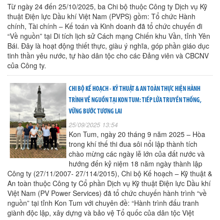
Từ ngày 24 đến 25/10/2025, ba Chi bộ thuộc Công ty Dịch vụ Kỹ
thuật Điện lực Dầu khí Việt Nam (PVPS) gồm: Tổ chức Hành
chính, Tài chính – Kế toán và Kinh doanh đã tổ chức chuyến đi
“Về nguồn” tại Di tích lịch sử Cách mạng Chiến khu Vần, tỉnh Yên
Bái. Đây là hoạt động thiết thực, giàu ý nghĩa, góp phần giáo dục
tinh thần yêu nước, tự hào dân tộc cho các Đảng viên và CBCNV
của Công ty.
CHI BỘ KẾ HOẠCH - KỸ THUẬT & AN TOÀN THỰC HIỆN HÀNH
TRÌNH VỀ NGUỒN TẠI KON TUM: TIẾP LỬA TRUYỀN THỐNG,
VỮNG BƯỚC TƯƠNG LAI
25/09/2025 13:54
Kon Tum, ngày 20 tháng 9 năm 2025 – Hòa
trong khí thế thi đua sôi nổi lập thành tích
chào mừng các ngày lễ lớn của đất nước và
hướng đến kỷ niệm 18 năm ngày thành lập
Công ty (27/11/2007- 27/114/2015), Chi bộ Kế hoạch – Kỹ thuật &
An toàn thuộc Công ty Cổ phần Dịch vụ Kỹ thuật Điện lực Dầu khí
Việt Nam (PV Power Services) đã tổ chức chuyến hành trình “về
nguồn” tại tỉnh Kon Tum với chuyên đề: “Hành trình đấu tranh
giành độc lập, xây dựng và bảo vệ Tổ quốc của dân tộc Việt