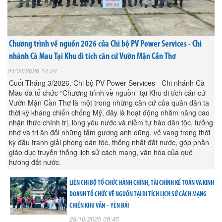
Chương trình về nguồn 2026 của Chi bộ PV Power Services - Chi
nhánh Cà Mau Tại Khu di tích căn cứ Vườn Mận Cần Thơ
24/04/2026 14:24
Cuối Tháng 3/2026, Chi bộ PV Power Services - Chi nhánh Cà
Mau đã tổ chức “Chương trình về nguồn” tại Khu di tích căn cứ
Vườn Mận Cần Thơ là một trong những căn cứ của quân dân ta
thời kỳ kháng chiến chống Mỹ, đây là hoạt động nhằm nâng cao
nhận thức chính trị, lòng yêu nước và niềm tự hào dân tộc, tưởng
nhớ và tri ân đối những tấm gương anh dũng, vẻ vang trong thời
kỳ đấu tranh giải phóng dân tộc, thống nhất đất nước, góp phần
giáo dục truyền thống lịch sử cách mạng, văn hóa của quê
hương đất nước.
LIÊN CHI BỘ TỔ CHỨC HÀNH CHÍNH, TÀI CHÍNH KẾ TOÁN VÀ KINH
DOANH TỔ CHỨC VỀ NGUỒN TẠI DI TÍCH LỊCH SỬ CÁCH MẠNG
CHIẾN KHU VẦN – YÊN BÁI
28/10/2025 09:45