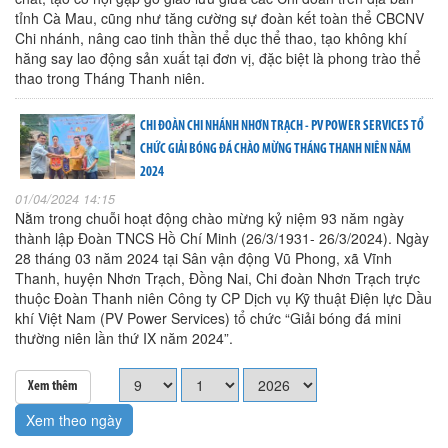
tỉnh Cà Mau, cũng như tăng cường sự đoàn kết toàn thể CBCNV
Chi nhánh, nâng cao tinh thần thể dục thể thao, tạo không khí
hăng say lao động sản xuất tại đơn vị, đặc biệt là phong trào thể
thao trong Tháng Thanh niên.
CHI ĐOÀN CHI NHÁNH NHƠN TRẠCH - PV POWER SERVICES TỔ
CHỨC GIẢI BÓNG ĐÁ CHÀO MỪNG THÁNG THANH NIÊN NĂM
2024
01/04/2024 14:15
Nằm trong chuỗi hoạt động chào mừng kỷ niệm 93 năm ngày
thành lập Đoàn TNCS Hồ Chí Minh (26/3/1931- 26/3/2024). Ngày
28 tháng 03 năm 2024 tại Sân vận động Vũ Phong, xã Vĩnh
Thanh, huyện Nhơn Trạch, Đồng Nai, Chi đoàn Nhơn Trạch trực
thuộc Đoàn Thanh niên Công ty CP Dịch vụ Kỹ thuật Điện lực Dầu
khí Việt Nam (PV Power Services) tổ chức “Giải bóng đá mini
thường niên lần thứ IX năm 2024”.
Xem thêm
Xem theo ngày