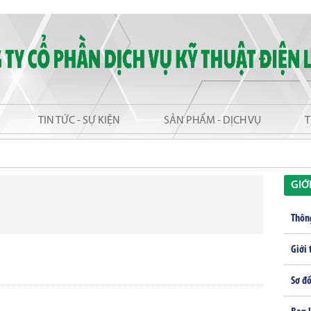
TIN TỨC - SỰ KIỆN
SẢN PHẨM - DỊCH VỤ
T
GIỚ
Thôn
Giới 
Sơ đồ