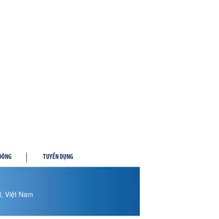
 ĐÔNG
TUYỂN DỤNG
, Việt Nam