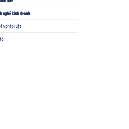
lãnh đạo
h nghề kinh doanh
bản pháp luật
ác