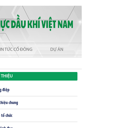
IN TỨC CỔ ĐÔNG
DỰ ÁN
I THIỆU
g điệp
thiệu chung
 tổ chức