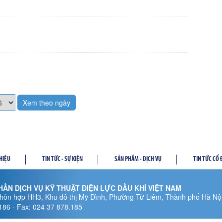
Xem theo ngày
THIỆU
TIN TỨC - SỰ KIỆN
SẢN PHẦM - DỊCH VỤ
TIN TỨC CỔ
ẦN DỊCH VỤ KỸ THUẬT ĐIỆN LỰC DẦU KHÍ VIỆT NAM
hỗn hợp HH3, Khu đô thị Mỹ Đình, Phường Từ Liêm, Thành phố Hà Nội
.186 - Fax: 024 37 878.185