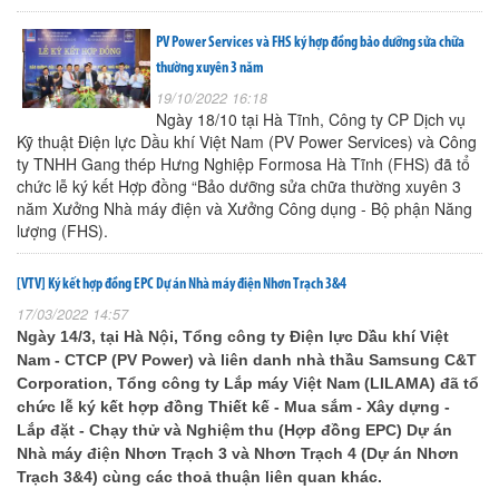
PV Power Services và FHS ký hợp đồng bảo dưỡng sửa chữa
thường xuyên 3 năm
19/10/2022 16:18
Ngày 18/10 tại Hà Tĩnh, Công ty CP Dịch vụ
Kỹ thuật Điện lực Dầu khí Việt Nam (PV Power Services) và Công
ty TNHH Gang thép Hưng Nghiệp Formosa Hà Tĩnh (FHS) đã tổ
chức lễ ký kết Hợp đồng “Bảo dưỡng sửa chữa thường xuyên 3
năm Xưởng Nhà máy điện và Xưởng Công dụng - Bộ phận Năng
lượng (FHS).
[VTV] Ký kết hợp đồng EPC Dự án Nhà máy điện Nhơn Trạch 3&4
17/03/2022 14:57
Ngày 14/3, tại Hà Nội, Tổng công ty Điện lực Dầu khí Việt
Nam - CTCP (PV Power) và liên danh nhà thầu Samsung C&T
Corporation, Tổng công ty Lắp máy Việt Nam (LILAMA) đã tổ
chức lễ ký kết hợp đồng Thiết kế - Mua sắm - Xây dựng -
Lắp đặt - Chạy thử và Nghiệm thu (Hợp đồng EPC) Dự án
Nhà máy điện Nhơn Trạch 3 và Nhơn Trạch 4 (Dự án Nhơn
Trạch 3&4) cùng các thoả thuận liên quan khác.