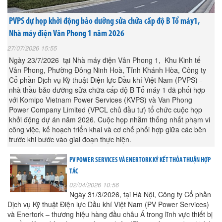
PVPS dự họp khởi động bảo dưỡng sửa chữa cấp độ B Tổ máy1,
Nhà máy điện Vân Phong 1 năm 2026
27/07/2026 15:55
Ngày 23/7/2026 tại Nhà máy điện Vân Phong 1, Khu Kinh tế
Vân Phong, Phường Đông Ninh Hoà, Tỉnh Khánh Hòa, Công ty
Cổ phần Dịch vụ Kỹ thuật Điện lực Dầu khí Việt Nam (PVPS) -
nhà thầu bảo dưỡng sửa chữa cấp độ B Tổ máy 1 đã phối hợp
với Komipo Vietnam Power Services (KVPS) và Van Phong
Power Company Limited (VPCL chủ đầu tư) tổ chức cuộc họp
khởi động dự án năm 2026. Cuộc họp nhằm thống nhất phạm vi
công việc, kế hoạch triển khai và cơ chế phối hợp giữa các bên
trước khi bước vào giai đoạn thực hiện.
PV POWER SERVICES VÀ ENERTORK KÝ KẾT THỎA THUẬN HỢP
TÁC
02/04/2026 10:56
Ngày 31/3/2026, tại Hà Nội, Công ty Cổ phần
Dịch vụ Kỹ thuật Điện lực Dầu khí Việt Nam (PV Power Services)
và Enertork – thương hiệu hàng đầu châu Á trong lĩnh vực thiết bị