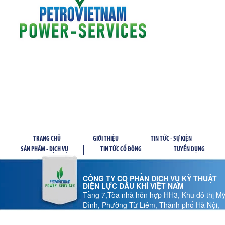
TRANG CHỦ
GIỚI THIỆU
TIN TỨC - SỰ KIỆN
SẢN PHẦM - DỊCH VỤ
TIN TỨC CỔ ĐÔNG
TUYỂN DỤNG
CÔNG TY CỔ PHẦN DỊCH VỤ KỸ THUẬT
ĐIỆN LỰC DẦU KHÍ VIỆT NAM
Tầng 7,Tòa nhà hỗn hợp HH3, Khu đô thị M
Đình, Phường Từ Liêm, Thành phố Hà Nội,
Việt Nam