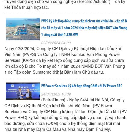
truyền động điện cho van công nghiệp (Electric Actuator) – đã ký
kết Thỏa thuận hợp tác.
PVPS ký kết Hợp đồng cung cấp dịch vụ sửa chữa lớn - cấp độ B
cho Tổ máy số 1 năm 2024 Nhà máy nhiệt điện BOT Vân Phong
1 công suất tinh 1.320 MW
09/08/2024 04:00
Ngày 02/8/2024, Công ty CP Dịch vụ Kỹ thuật Điện lực Dầu khí
Việt Nam (PVPS) và Công ty TNHH Komipo Vân Phong Power
Services (KVPS) đã ký kết Hợp đồng cung cấp dịch vụ sửa chữa
lớn cấp độ B cho Tổ máy số 1 năm 2024 NMNĐ BOT Vân Phong
1 do Tập đoàn Sumitomo (Nhật Bản) làm Chủ đầu tư.
PV Power Services ký kết hợp đồng O&M với PV Power REC
24/04/2023 16:09
(PetroTimes) - Ngày 24/4 tại Hà Nội, Công ty
CP Dịch vụ Kỹ thuật Điện lực Dầu khí Việt Nam (PV Power
Services) và Công ty CP Năng lượng Tái tạo Điện lực Dầu khí (PV
Power REC) ký kết hợp đồng Cung cấp dịch vụ quản lý, vận hành,
bảo dưỡng, sửa chữa (O&M) cho 5 hệ thống điện mặt trời mái
nhà tại Nhà máy Đạm Cà Mau và Nhà máy Đạm Phú Mỹ.