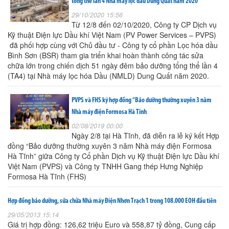
tổng thể lần 4 Nhà máy lọc dầu Dung Quất năm 2020
29/10/2020 15:56
Từ 12/8 đến 02/10/2020, Công ty CP Dịch vụ
Kỹ thuật Điện lực Dầu khí Việt Nam (PV Power Services – PVPS)
đã phối hợp cùng với Chủ đầu tư - Công ty cổ phần Lọc hóa dầu
Bình Sơn (BSR) tham gia triển khai hoàn thành công tác sửa
chữa lớn trong chiến dịch 51 ngày đêm bảo dưỡng tổng thể lần 4
(TA4) tại Nhà máy lọc hóa Dầu (NMLD) Dung Quất năm 2020.
PVPS và FHS ký hợp đồng “Bảo dưỡng thường xuyên 3 năm
Nhà máy điện Formosa Hà Tĩnh
02/08/2019 00:00
Ngày 2/8 tại Hà Tĩnh, đã diễn ra lễ ký kết Hợp
đồng “Bảo dưỡng thường xuyên 3 năm Nhà máy điện Formosa
Hà Tĩnh” giữa Công ty Cổ phần Dịch vụ Kỹ thuật Điện lực Dầu khí
Việt Nam (PVPS) và Công ty TNHH Gang thép Hưng Nghiệp
Formosa Hà Tĩnh (FHS)
Hợp đồng bảo dưỡng, sửa chữa Nhà máy Điện Nhơn Trạch 1 trong 108.000 EOH đầu tiên
29/05/2013 15:14
Giá trị hợp đồng: 126,62 triệu Euro và 558,87 tỷ đồng, Cung cấp