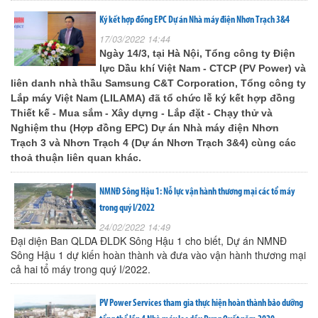
Ký kết hợp đồng EPC Dự án Nhà máy điện Nhơn Trạch 3&4
17/03/2022 14:44
Ngày 14/3, tại Hà Nội, Tổng công ty Điện
lực Dầu khí Việt Nam - CTCP (PV Power) và
liên danh nhà thầu Samsung C&T Corporation, Tổng công ty
Lắp máy Việt Nam (LILAMA) đã tổ chức lễ ký kết hợp đồng
Thiết kế - Mua sắm - Xây dựng - Lắp đặt - Chạy thử và
Nghiệm thu (Hợp đồng EPC) Dự án Nhà máy điện Nhơn
Trạch 3 và Nhơn Trạch 4 (Dự án Nhơn Trạch 3&4) cùng các
thoả thuận liên quan khác.
NMNĐ Sông Hậu 1: Nỗ lực vận hành thương mại các tổ máy
trong quý I/2022
24/02/2022 14:49
Đại diện Ban QLDA ĐLDK Sông Hậu 1 cho biết, Dự án NMNĐ
Sông Hậu 1 dự kiến hoàn thành và đưa vào vận hành thương mại
cả hai tổ máy trong quý I/2022.
PV Power Services tham gia thực hiện hoàn thành bảo dưỡng