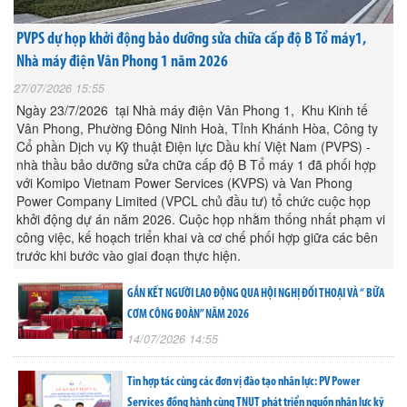
PVPS dự họp khởi động bảo dưỡng sửa chữa cấp độ B Tổ máy1,
Nhà máy điện Vân Phong 1 năm 2026
27/07/2026 15:55
Ngày 23/7/2026 tại Nhà máy điện Vân Phong 1, Khu Kinh tế
Vân Phong, Phường Đông Ninh Hoà, Tỉnh Khánh Hòa, Công ty
Cổ phần Dịch vụ Kỹ thuật Điện lực Dầu khí Việt Nam (PVPS) -
nhà thầu bảo dưỡng sửa chữa cấp độ B Tổ máy 1 đã phối hợp
với Komipo Vietnam Power Services (KVPS) và Van Phong
Power Company Limited (VPCL chủ đầu tư) tổ chức cuộc họp
khởi động dự án năm 2026. Cuộc họp nhằm thống nhất phạm vi
công việc, kế hoạch triển khai và cơ chế phối hợp giữa các bên
trước khi bước vào giai đoạn thực hiện.
GẮN KẾT NGƯỜI LAO ĐỘNG QUA HỘI NGHỊ ĐỐI THOẠI VÀ “ BỮA
CƠM CÔNG ĐOÀN” NĂM 2026
14/07/2026 14:55
Tin hợp tác cùng các đơn vị đào tạo nhân lực: PV Power
Services đồng hành cùng TNUT phát triển nguồn nhân lực kỹ