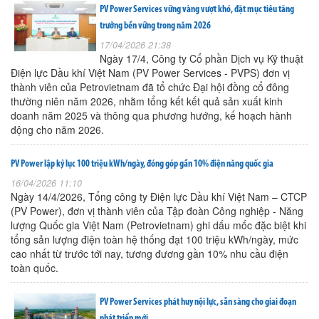
PV Power Services vững vàng vượt khó, đặt mục tiêu tăng
trưởng bền vững trong năm 2026
17/04/2026 21:38
Ngày 17/4, Công ty Cổ phần Dịch vụ Kỹ thuật
Điện lực Dầu khí Việt Nam (PV Power Services - PVPS) đơn vị
thành viên của Petrovietnam đã tổ chức Đại hội đồng cổ đông
thường niên năm 2026, nhằm tổng kết kết quả sản xuất kinh
doanh năm 2025 và thông qua phương hướng, kế hoạch hành
động cho năm 2026.
PV Power lập kỷ lục 100 triệu kWh/ngày, đóng góp gần 10% điện năng quốc gia
16/04/2026 11:10
Ngày 14/4/2026, Tổng công ty Điện lực Dầu khí Việt Nam – CTCP
(PV Power), đơn vị thành viên của Tập đoàn Công nghiệp - Năng
lượng Quốc gia Việt Nam (Petrovietnam) ghi dấu mốc đặc biệt khi
tổng sản lượng điện toàn hệ thống đạt 100 triệu kWh/ngày, mức
cao nhất từ trước tới nay, tương đương gần 10% nhu cầu điện
toàn quốc.
PV Power Services phát huy nội lực, sẵn sàng cho giai đoạn
phát triển mới