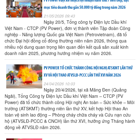
PV Power vượt kế hoạch lợi nhuận năm thứ 7 liên tiếp, đặt
mục tiêu doanh thu gần 50.000 tỷ đồng trong năm 2026
21/05/2026 09:43
Ngày 20/5, Tổng công ty Điện lực Dầu khí
Việt Nam - CTCP (PV Power), đơn vị thành viên Tập đoàn Công
nghiệp - Năng lượng Quốc gia Việt Nam (Petrovietnam), đã tổ
chức Đại hội đồng cổ đông thường niên năm 2026, thông qua
nhiều nội dung quan trọng liên quan đến kết quả sản xuất kinh
doanh năm 2025, phương hướng nhiệm vụ năm 2026.
PV POWER TỔ CHỨC THÀNH CÔNG HỘI NGHỊ ATSKMT LẦN THỨ
XV VÀ HỘI THAO ATVSLĐ-PCCC LẦN THỨ XVI NĂM 2026
24/04/2026 10:03
Ngày 20/4/2026, tại xã Măng Đen (Quảng
Ngãi), Tổng Công ty Điện lực Dầu khí Việt Nam – CTCP (PV
Power) đã tổ chức thành công Hội nghị An toàn – Sức khỏe – Môi
trường (ATSKMT) thường niên lần thứ XV, kết hợp Hội thao An
toàn vệ sinh lao động – Phòng cháy chữa cháy và Cứu nạn cứu
hộ (ATVSLĐ-PCCC & CNCH) lần thứ XVI, hưởng ứng Tháng hành
động về ATVSLĐ năm 2026.