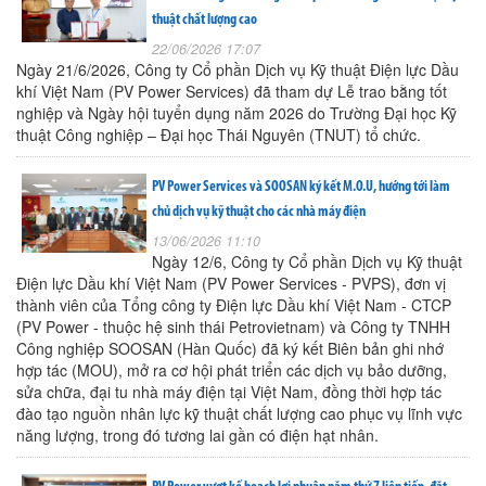
thuật chất lượng cao
22/06/2026 17:07
Ngày 21/6/2026, Công ty Cổ phần Dịch vụ Kỹ thuật Điện lực Dầu
khí Việt Nam (PV Power Services) đã tham dự Lễ trao bằng tốt
nghiệp và Ngày hội tuyển dụng năm 2026 do Trường Đại học Kỹ
thuật Công nghiệp – Đại học Thái Nguyên (TNUT) tổ chức.
PV Power Services và SOOSAN ký kết M.O.U, hướng tới làm
chủ dịch vụ kỹ thuật cho các nhà máy điện
13/06/2026 11:10
Ngày 12/6, Công ty Cổ phần Dịch vụ Kỹ thuật
Điện lực Dầu khí Việt Nam (PV Power Services - PVPS), đơn vị
thành viên của Tổng công ty Điện lực Dầu khí Việt Nam - CTCP
(PV Power - thuộc hệ sinh thái Petrovietnam) và Công ty TNHH
Công nghiệp SOOSAN (Hàn Quốc) đã ký kết Biên bản ghi nhớ
hợp tác (MOU), mở ra cơ hội phát triển các dịch vụ bảo dưỡng,
sửa chữa, đại tu nhà máy điện tại Việt Nam, đồng thời hợp tác
đào tạo nguồn nhân lực kỹ thuật chất lượng cao phục vụ lĩnh vực
năng lượng, trong đó tương lai gần có điện hạt nhân.