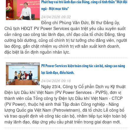
Phát huy vai trò lãnh đạo của Đảng, củng cố tinh thần "Một đội
ngũ - Một mục tiêu"
24/04/2026 09:32
Đồng chí Phùng Văn Đức, Bí thư Đảng ủy,
Chủ tịch HĐQT PV Power Services quán triệt yêu cầu xuyên suốt
cần nâng cao công tác lãnh đạo, chỉ đạo của tổ chức Đảng, tăng
cường bồi dưỡng, củng cố chính trị tư tưởng cho đảng viên, người
lao động, gắn chặt nhiệm vụ chính trị với sản xuất kinh doanh,
đặc biệt là ổn định nguồn nhân lực.
PV Power Services kiện toàn công tác cán bộ, nâng cao năng
lực lãnh đạo, điều hành.
24/04/2026 09:18
Ngày 23/4, Công ty Cổ phần Dịch vụ Kỹ thuật
Điện lực Dầu khí Việt Nam (PV Power Services - PVPS), đơn vị
thành viên của Tổng công ty Điện lực Dầu khí Việt Nam - CTCP
(PV Power), thuộc hệ sinh thái Tập đoàn Công nghiệp - Năng
lượng Quốc gia Việt Nam (Petrovietnam), đã tổ chức Lễ công bố
và trao quyết định về công tác cán bộ, nhằm tiếp tục kiện toàn bộ
máy lãnh đạo, đáp ứng yêu cầu phát triển trong giai đoạn mới.