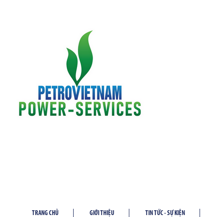
TRANG CHỦ
GIỚI THIỆU
TIN TỨC - SỰ KIỆN