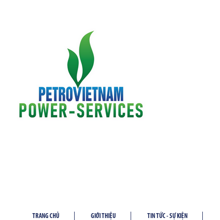
TRANG CHỦ
GIỚI THIỆU
TIN TỨC - SỰ KIỆN