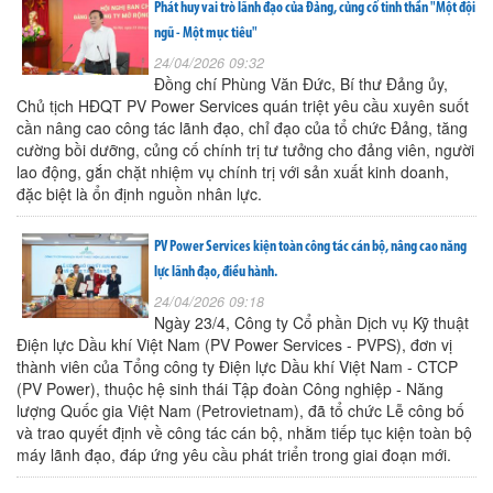
Phát huy vai trò lãnh đạo của Đảng, củng cố tinh thần "Một đội
ngũ - Một mục tiêu"
24/04/2026 09:32
Đồng chí Phùng Văn Đức, Bí thư Đảng ủy,
Chủ tịch HĐQT PV Power Services quán triệt yêu cầu xuyên suốt
cần nâng cao công tác lãnh đạo, chỉ đạo của tổ chức Đảng, tăng
cường bồi dưỡng, củng cố chính trị tư tưởng cho đảng viên, người
lao động, gắn chặt nhiệm vụ chính trị với sản xuất kinh doanh,
đặc biệt là ổn định nguồn nhân lực.
PV Power Services kiện toàn công tác cán bộ, nâng cao năng
lực lãnh đạo, điều hành.
24/04/2026 09:18
Ngày 23/4, Công ty Cổ phần Dịch vụ Kỹ thuật
Điện lực Dầu khí Việt Nam (PV Power Services - PVPS), đơn vị
thành viên của Tổng công ty Điện lực Dầu khí Việt Nam - CTCP
(PV Power), thuộc hệ sinh thái Tập đoàn Công nghiệp - Năng
lượng Quốc gia Việt Nam (Petrovietnam), đã tổ chức Lễ công bố
và trao quyết định về công tác cán bộ, nhằm tiếp tục kiện toàn bộ
máy lãnh đạo, đáp ứng yêu cầu phát triển trong giai đoạn mới.