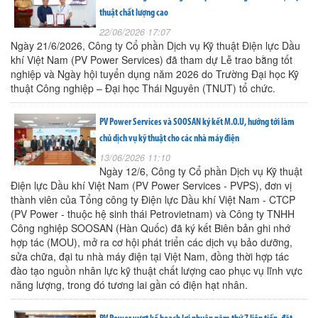
thuật chất lượng cao
22/06/2026 17:07
Ngày 21/6/2026, Công ty Cổ phần Dịch vụ Kỹ thuật Điện lực Dầu
khí Việt Nam (PV Power Services) đã tham dự Lễ trao bằng tốt
nghiệp và Ngày hội tuyển dụng năm 2026 do Trường Đại học Kỹ
thuật Công nghiệp – Đại học Thái Nguyên (TNUT) tổ chức.
PV Power Services và SOOSAN ký kết M.O.U, hướng tới làm
chủ dịch vụ kỹ thuật cho các nhà máy điện
13/06/2026 11:10
Ngày 12/6, Công ty Cổ phần Dịch vụ Kỹ thuật
Điện lực Dầu khí Việt Nam (PV Power Services - PVPS), đơn vị
thành viên của Tổng công ty Điện lực Dầu khí Việt Nam - CTCP
(PV Power - thuộc hệ sinh thái Petrovietnam) và Công ty TNHH
Công nghiệp SOOSAN (Hàn Quốc) đã ký kết Biên bản ghi nhớ
hợp tác (MOU), mở ra cơ hội phát triển các dịch vụ bảo dưỡng,
sửa chữa, đại tu nhà máy điện tại Việt Nam, đồng thời hợp tác
đào tạo nguồn nhân lực kỹ thuật chất lượng cao phục vụ lĩnh vực
năng lượng, trong đó tương lai gần có điện hạt nhân.