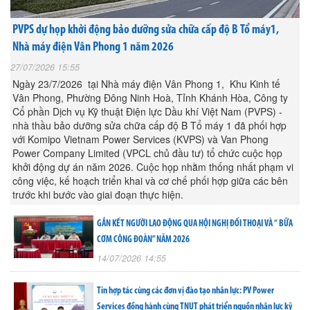
PVPS dự họp khởi động bảo dưỡng sửa chữa cấp độ B Tổ máy1,
Nhà máy điện Vân Phong 1 năm 2026
27/07/2026 15:55
Ngày 23/7/2026 tại Nhà máy điện Vân Phong 1, Khu Kinh tế
Vân Phong, Phường Đông Ninh Hoà, Tỉnh Khánh Hòa, Công ty
Cổ phần Dịch vụ Kỹ thuật Điện lực Dầu khí Việt Nam (PVPS) -
nhà thầu bảo dưỡng sửa chữa cấp độ B Tổ máy 1 đã phối hợp
với Komipo Vietnam Power Services (KVPS) và Van Phong
Power Company Limited (VPCL chủ đầu tư) tổ chức cuộc họp
khởi động dự án năm 2026. Cuộc họp nhằm thống nhất phạm vi
công việc, kế hoạch triển khai và cơ chế phối hợp giữa các bên
trước khi bước vào giai đoạn thực hiện.
GẮN KẾT NGƯỜI LAO ĐỘNG QUA HỘI NGHỊ ĐỐI THOẠI VÀ “ BỮA
CƠM CÔNG ĐOÀN” NĂM 2026
14/07/2026 14:55
Tin hợp tác cùng các đơn vị đào tạo nhân lực: PV Power
Services đồng hành cùng TNUT phát triển nguồn nhân lực kỹ