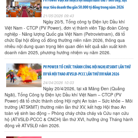
PV Power vượt kế hoạch lợi nhuận năm thứ 7 liên tiếp, đặt
mục tiêu doanh thu gần 50.000 tỷ đồng trong năm 2026
21/05/2026 09:43
Ngày 20/5, Tổng công ty Điện lực Dầu khí
Việt Nam - CTCP (PV Power), đơn vị thành viên Tập đoàn Công
nghiệp - Năng lượng Quốc gia Việt Nam (Petrovietnam), đã tổ
chức Đại hội đồng cổ đông thường niên năm 2026, thông qua
nhiều nội dung quan trọng liên quan đến kết quả sản xuất kinh
doanh năm 2025, phương hướng nhiệm vụ năm 2026.
PV POWER TỔ CHỨC THÀNH CÔNG HỘI NGHỊ ATSKMT LẦN THỨ
XV VÀ HỘI THAO ATVSLĐ-PCCC LẦN THỨ XVI NĂM 2026
24/04/2026 10:03
Ngày 20/4/2026, tại xã Măng Đen (Quảng
Ngãi), Tổng Công ty Điện lực Dầu khí Việt Nam – CTCP (PV
Power) đã tổ chức thành công Hội nghị An toàn – Sức khỏe – Môi
trường (ATSKMT) thường niên lần thứ XV, kết hợp Hội thao An
toàn vệ sinh lao động – Phòng cháy chữa cháy và Cứu nạn cứu
hộ (ATVSLĐ-PCCC & CNCH) lần thứ XVI, hưởng ứng Tháng hành
động về ATVSLĐ năm 2026.