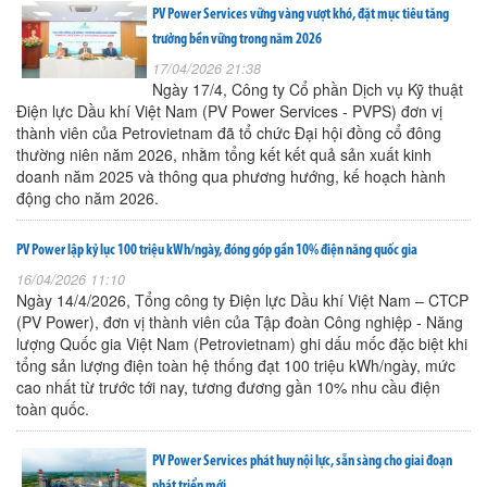
PV Power Services vững vàng vượt khó, đặt mục tiêu tăng
trưởng bền vững trong năm 2026
17/04/2026 21:38
Ngày 17/4, Công ty Cổ phần Dịch vụ Kỹ thuật
Điện lực Dầu khí Việt Nam (PV Power Services - PVPS) đơn vị
thành viên của Petrovietnam đã tổ chức Đại hội đồng cổ đông
thường niên năm 2026, nhằm tổng kết kết quả sản xuất kinh
doanh năm 2025 và thông qua phương hướng, kế hoạch hành
động cho năm 2026.
PV Power lập kỷ lục 100 triệu kWh/ngày, đóng góp gần 10% điện năng quốc gia
16/04/2026 11:10
Ngày 14/4/2026, Tổng công ty Điện lực Dầu khí Việt Nam – CTCP
(PV Power), đơn vị thành viên của Tập đoàn Công nghiệp - Năng
lượng Quốc gia Việt Nam (Petrovietnam) ghi dấu mốc đặc biệt khi
tổng sản lượng điện toàn hệ thống đạt 100 triệu kWh/ngày, mức
cao nhất từ trước tới nay, tương đương gần 10% nhu cầu điện
toàn quốc.
PV Power Services phát huy nội lực, sẵn sàng cho giai đoạn
phát triển mới