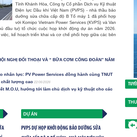
Tỉnh Khánh Hòa, Công ty Cổ phần Dịch vụ Kỹ thuật
Điện lực Dầu khí Việt Nam (PVPS) - nhà thầu bảo
dưỡng sửa chữa cấp độ B Tổ máy 1 đã phối hợp
với Komipo Vietnam Power Services (KVPS) và Van
ủ đầu tư) tổ chức cuộc họp khởi động dự án năm 2026.
iệc, kế hoạch triển khai và cơ chế phối hợp giữa các bên
ỘI NGHỊ ĐỐI THOẠI VÀ “ BỮA CƠM CÔNG ĐOÀN” NĂM
tạo nhân lực: PV Power Services đồng hành cùng TNUT
t chất lượng cao
22/06/2026
TUYỂ
t M.O.U, hướng tới làm chủ dịch vụ kỹ thuật cho các
THƯ
DỰ ÁN
THƯ
ỮA
PVPS DỰ HỌP KHỞI ĐỘNG BẢO DƯỠNG SỬA