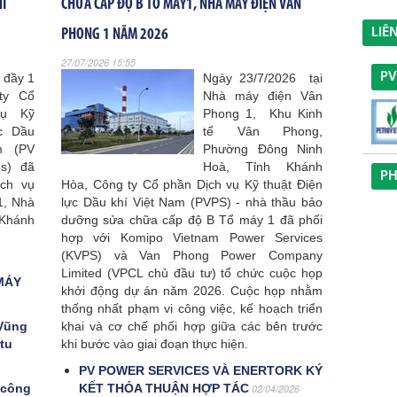
HỈ
CHỮA CẤP ĐỘ B TỔ MÁY1, NHÀ MÁY ĐIỆN VÂN
LIÊ
PHONG 1 NĂM 2026
27/07/2026 15:55
P
 đầy 1
Ngày 23/7/2026 tại
ty Cổ
Nhà máy điện Vân
vụ Kỹ
Phong 1, Khu Kinh
ực Dầu
tế Vân Phong,
m (PV
Phường Đông Ninh
es) đã
Hoà, Tỉnh Khánh
PH
ịch vụ
Hòa, Công ty Cổ phần Dịch vụ Kỹ thuật Điện
1, Nhà
lực Dầu khí Việt Nam (PVPS) - nhà thầu bảo
Khánh
dưỡng sửa chữa cấp độ B Tổ máy 1 đã phối
hợp với Komipo Vietnam Power Services
(KVPS) và Van Phong Power Company
Limited (VPCL chủ đầu tư) tổ chức cuộc họp
MÁY
khởi động dự án năm 2026. Cuộc họp nhằm
thống nhất phạm vi công việc, kế hoạch triển
 Vũng
khai và cơ chế phối hợp giữa các bên trước
 tu
khi bước vào giai đoạn thực hiện.
PV POWER SERVICES VÀ ENERTORK KÝ
 công
KẾT THỎA THUẬN HỢP TÁC
02/04/2026