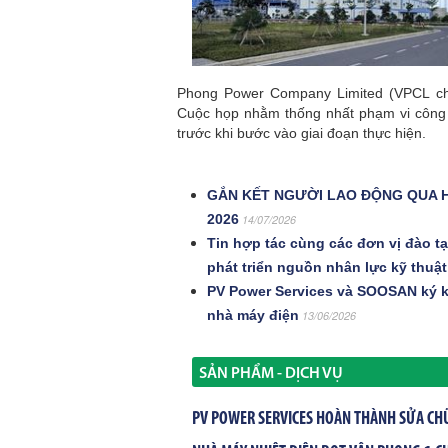
Phong Power Company Limited (VPCL ch
Cuộc họp nhằm thống nhất phạm vi công v
trước khi bước vào giai đoạn thực hiện.
GẮN KẾT NGƯỜI LAO ĐỘNG QUA H
2026
14/07/2026
Tin hợp tác cùng các đơn vị đào 
phát triển nguồn nhân lực kỹ thuậ
PV Power Services và SOOSAN ký kế
nhà máy điện
13/06/2026
SẢN PHẨM - DỊCH VỤ
PV POWER SERVICES HOÀN THÀNH SỬA CH