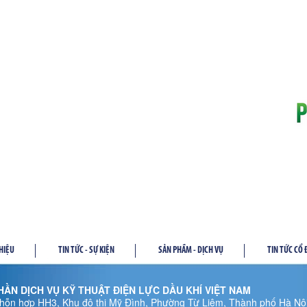
THIỆU
TIN TỨC - SỰ KIỆN
SẢN PHẦM - DỊCH VỤ
TIN TỨC CỔ
ẦN DỊCH VỤ KỸ THUẬT ĐIỆN LỰC DẦU KHÍ VIỆT NAM
hỗn hợp HH3, Khu đô thị Mỹ Đình, Phường Từ Liêm, Thành phố Hà Nội