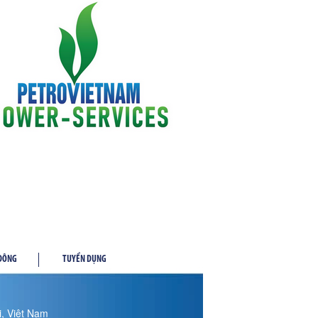
 ĐÔNG
TUYỂN DỤNG
, Việt Nam