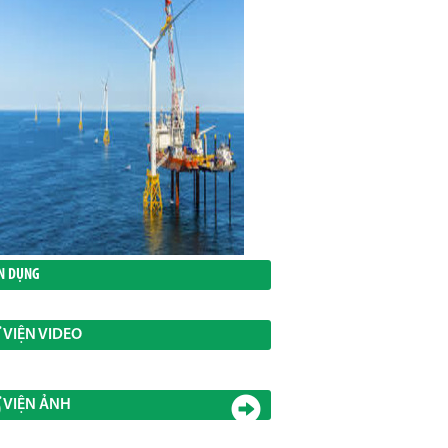
N DỤNG
 VIỆN VIDEO
 VIỆN ẢNH