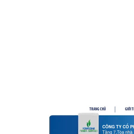
TRANG CHỦ
GIỚI 
CÔNG TY CỔ PH
Tầng 7,Tòa nhà 