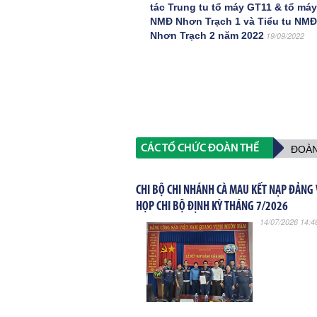
tác Trung tu tổ máy GT11 & tổ má
NMĐ Nhơn Trạch 1 và Tiểu tu NMĐ
Nhơn Trạch 2 năm 2022
19/09/2022
CÁC TỔ CHỨC ĐOÀN THỂ
ĐOÀN
CHI BỘ CHI NHÁNH CÀ MAU KẾT NẠP ĐẢNG 
HỌP CHI BỘ ĐỊNH KỲ THÁNG 7/2026
14/07/2026 14:4