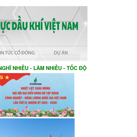
IN TỨC CỔ ĐÔNG
DỰ ÁN
HĨ NHIỀU - LÀM NHIỀU - TỐC ĐỘ NHANH - HIỆU QUẢ 