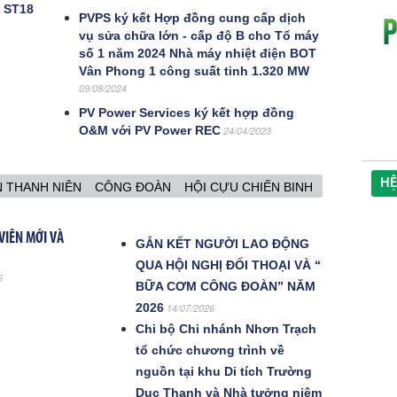
y ST18
PVPS ký kết Hợp đồng cung cấp dịch
vụ sửa chữa lớn - cấp độ B cho Tổ máy
số 1 năm 2024 Nhà máy nhiệt điện BOT
Vân Phong 1 công suất tinh 1.320 MW
09/08/2024
PV Power Services ký kết hợp đồng
O&M với PV Power REC
24/04/2023
HỆ
 THANH NIÊN
CÔNG ĐOÀN
HỘI CỰU CHIẾN BINH
VIÊN MỚI VÀ
GẮN KẾT NGƯỜI LAO ĐỘNG
QUA HỘI NGHỊ ĐỐI THOẠI VÀ “
6
BỮA CƠM CÔNG ĐOÀN” NĂM
2026
14/07/2026
Chi bộ Chi nhánh Nhơn Trạch
tổ chức chương trình về
nguồn tại khu Di tích Trường
Dục Thanh và Nhà tưởng niệm