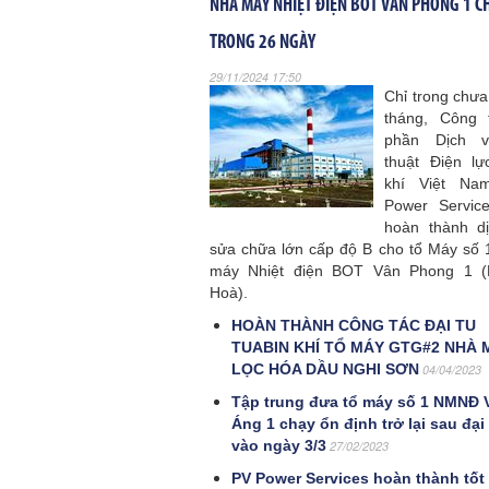
NHÀ MÁY NHIỆT ĐIỆN BOT VÂN PHONG 1 C
TRONG 26 NGÀY
29/11/2024 17:50
Chỉ trong chưa
tháng, Công 
phần Dịch 
thuật Điện l
khí Việt Na
Power Servic
hoàn thành d
sửa chữa lớn cấp độ B cho tổ Máy số 
máy Nhiệt điện BOT Vân Phong 1 (
Hoà).
HOÀN THÀNH CÔNG TÁC ĐẠI TU
TUABIN KHÍ TỔ MÁY GTG#2 NHÀ 
LỌC HÓA DẦU NGHI SƠN
04/04/2023
Tập trung đưa tổ máy số 1 NMNĐ
Áng 1 chạy ổn định trở lại sau đại
vào ngày 3/3
27/02/2023
PV Power Services hoàn thành tốt