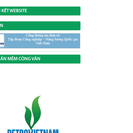
N KẾT WEBSITE
VN
ẦN MỀM CÔNG VĂN